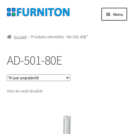
Aller
Aller
Menu
à
au
la
contenu
Mon compte
navigation
Accueil
Produits identifiés “AD-501-80E”
Nos partenaires
AD-501-80E
Protection des données
Droit de rétractation
Voici le seul résultat
Contact
Mentions légales
CONDITIONS GÉNÉRALES DE VENTE