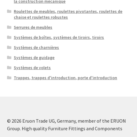
la construction mécanique
Roulettes de meubles, roulettes pivotantes, roulettes de
chaise et roulettes robustes
Serrures de meubles
Systèmes de boîtes, systèmes de tiroirs, tiroirs
Systèmes de charnières
Systèmes de guidage
Systèmes de volets
Trappes, trappes d'introduction, porte d'introduction
Wir verwenden Cookies, um Ihr Browser-Erlebnis zu verbessern,
personalisierte Anzeigen oder Inhalte bereitzustellen und
unseren Datenverkehr zu analysieren. Indem Sie auf „Alle
akzeptieren“ klicken, stimmen Sie unserer Verwendung von
© 2026 Eruon Trade UG, Germany, member of the ERUON
Cookies zu.
Group. High quality Furniture Fittings and Components