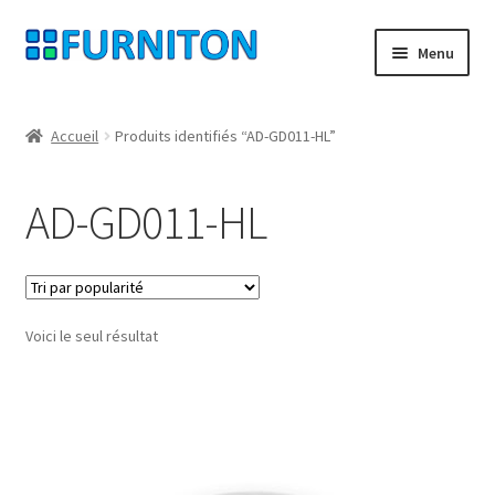
Aller
Aller
Menu
à
au
la
contenu
Mon compte
navigation
Accueil
Produits identifiés “AD-GD011-HL”
Nos partenaires
AD-GD011-HL
Protection des données
Droit de rétractation
Voici le seul résultat
Contact
Mentions légales
CONDITIONS GÉNÉRALES DE VENTE