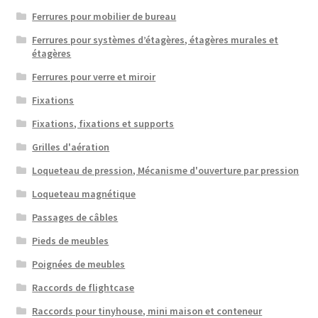
Ferrures pour mobilier de bureau
Ferrures pour systèmes d’étagères, étagères murales et
étagères
Ferrures pour verre et miroir
Fixations
Fixations, fixations et supports
Grilles d'aération
Loqueteau de pression, Mécanisme d'ouverture par pression
Loqueteau magnétique
Passages de câbles
Pieds de meubles
Poignées de meubles
Raccords de flightcase
Raccords pour tinyhouse, mini maison et conteneur