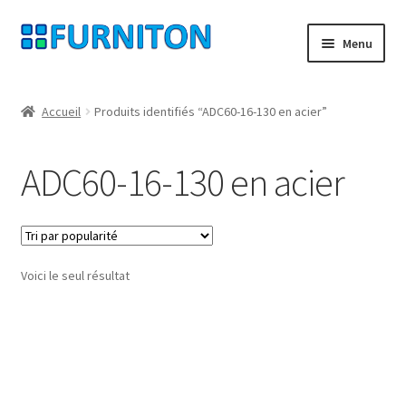
Aller
Aller
Menu
à
au
la
contenu
Mon compte
navigation
Accueil
Produits identifiés “ADC60-16-130 en acier”
Nos partenaires
ADC60-16-130 en acier
Protection des données
Droit de rétractation
Voici le seul résultat
Contact
Mentions légales
CONDITIONS GÉNÉRALES DE VENTE