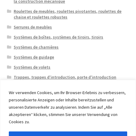
la construction mécanique
Roulettes de meubles, roulettes pivotantes, roulettes de
chaise et roulettes robustes
Serrures de meubles
Systèmes de boîtes, systèmes de tiroirs, tiroirs
Systèmes de charnières
Systèmes de guidage
Systèmes de volets
Trappes, trappes d'introduction, porte d'introduction
Wir verwenden Cookies, um Ihr Browser-Erlebnis zu verbessern,
personalisierte Anzeigen oder Inhalte bereitzustellen und
unseren Datenverkehr zu analysieren. Indem Sie auf „Alle
akzeptieren“ klicken, stimmen Sie unserer Verwendung von
© 2026 Eruon Trade UG, Germany, member of the ERUON
Cookies zu.
Group. High quality Furniture Fittings and Components