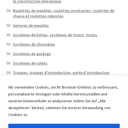
la construction mécanique
Roulettes de meubles, roulettes pivotantes, roulettes de
chaise et roulettes robustes
Serrures de meubles
Systèmes de boîtes, systèmes de tiroirs, tiroirs
Systèmes de charnières
Systèmes de guidage
Systèmes de volets
Trappes, trappes d'introduction, porte d'introduction
Wir verwenden Cookies, um Ihr Browser-Erlebnis zu verbessern,
personalisierte Anzeigen oder Inhalte bereitzustellen und
unseren Datenverkehr zu analysieren. Indem Sie auf „Alle
akzeptieren“ klicken, stimmen Sie unserer Verwendung von
© 2026 Eruon Trade UG, Germany, member of the ERUON
Cookies zu.
Group. High quality Furniture Fittings and Components