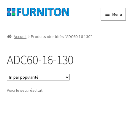
Aller
Aller
Menu
à
au
la
contenu
Mon compte
navigation
Accueil
Produits identifiés “ADC60-16-130”
Nos partenaires
ADC60-16-130
Protection des données
Droit de rétractation
Voici le seul résultat
Contact
Mentions légales
CONDITIONS GÉNÉRALES DE VENTE