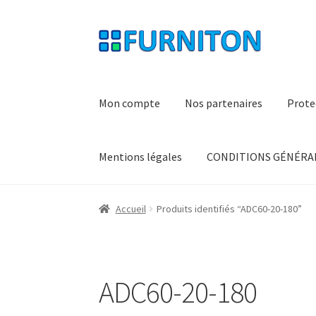
Aller
Aller
à
au
la
contenu
navigation
Mon compte
Nos partenaires
Prote
Mentions légales
CONDITIONS GÉNÉRAL
Accueil
Produits identifiés “ADC60-20-180”
ADC60-20-180