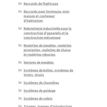
Raccords de flightcase
Raccords pour tinyhouse, mini
maison et conteneur
d’habitation
Robinetterie industrielle pour la
construction d'appareils et la
construction mécanique
Roulettes de meubles, roulettes
pivotantes, roulettes de chaise
et roulettes robustes
Serrures de meubles
Systèmes de boîtes, systèmes de
tiroirs, tiroirs
Systèmes de charnières
Systèmes de guidage
Systèmes de volets
Trappes, trappes d'introduction,