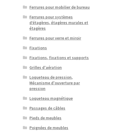
Ferrures pour mobilier de bureau
Ferrures pour systèmes
d’étagères, étagères murales et
étagères
Ferrures pour verre et miroir
Fixations
Fixations, fixations et supports
Grilles d'aération
Loqueteau de pression,
Mécanisme d'ouverture par
pression
Loqueteau magnétique
Passages de câbles
Pieds de meubles
Poignées de meubles