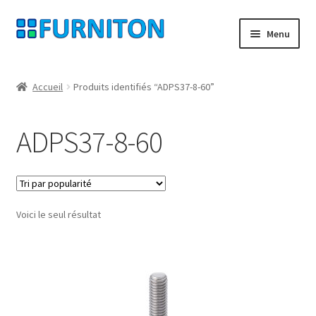
Aller
Aller
Menu
à
au
la
contenu
Mon compte
navigation
Accueil
Produits identifiés “ADPS37-8-60”
Nos partenaires
ADPS37-8-60
Protection des données
Droit de rétractation
Voici le seul résultat
Contact
Mentions légales
CONDITIONS GÉNÉRALES DE VENTE