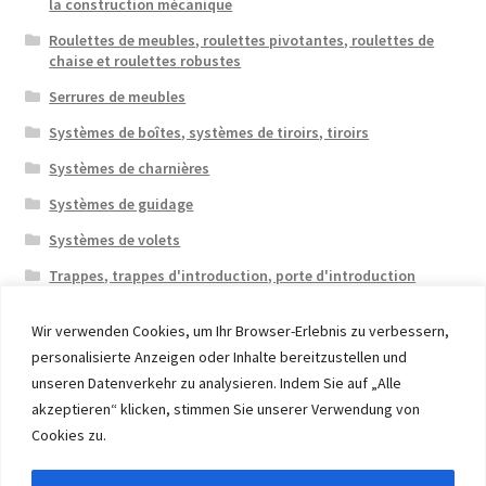
la construction mécanique
Roulettes de meubles, roulettes pivotantes, roulettes de
chaise et roulettes robustes
Serrures de meubles
Systèmes de boîtes, systèmes de tiroirs, tiroirs
Systèmes de charnières
Systèmes de guidage
Systèmes de volets
Trappes, trappes d'introduction, porte d'introduction
Wir verwenden Cookies, um Ihr Browser-Erlebnis zu verbessern,
personalisierte Anzeigen oder Inhalte bereitzustellen und
unseren Datenverkehr zu analysieren. Indem Sie auf „Alle
akzeptieren“ klicken, stimmen Sie unserer Verwendung von
© 2026 Eruon Trade UG, Germany, member of the ERUON
Cookies zu.
Group. High quality Furniture Fittings and Components