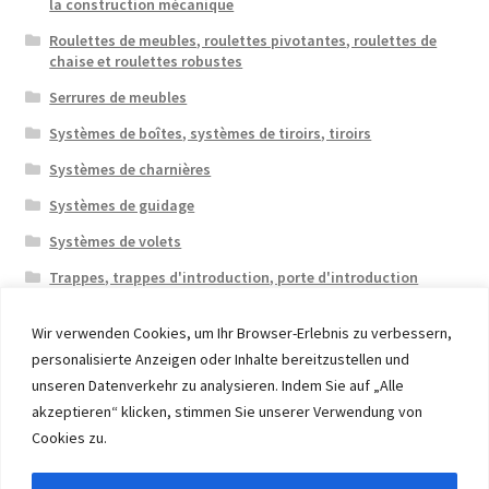
la construction mécanique
Roulettes de meubles, roulettes pivotantes, roulettes de
chaise et roulettes robustes
Serrures de meubles
Systèmes de boîtes, systèmes de tiroirs, tiroirs
Systèmes de charnières
Systèmes de guidage
Systèmes de volets
Trappes, trappes d'introduction, porte d'introduction
Wir verwenden Cookies, um Ihr Browser-Erlebnis zu verbessern,
personalisierte Anzeigen oder Inhalte bereitzustellen und
unseren Datenverkehr zu analysieren. Indem Sie auf „Alle
akzeptieren“ klicken, stimmen Sie unserer Verwendung von
© 2026 Eruon Trade UG, Germany, member of the ERUON
Cookies zu.
Group. High quality Furniture Fittings and Components