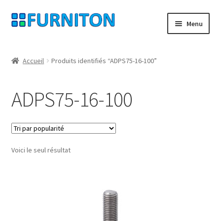
Aller
Aller
Menu
à
au
la
contenu
Mon compte
navigation
Accueil
Produits identifiés “ADPS75-16-100”
Nos partenaires
ADPS75-16-100
Protection des données
Droit de rétractation
Voici le seul résultat
Contact
Mentions légales
CONDITIONS GÉNÉRALES DE VENTE