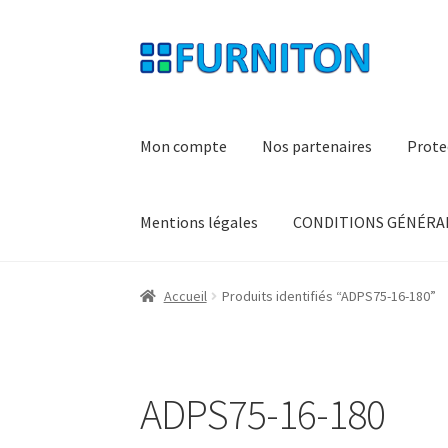
Aller
Aller
à
au
la
contenu
navigation
Mon compte
Nos partenaires
Prote
Mentions légales
CONDITIONS GÉNÉRAL
Accueil
Produits identifiés “ADPS75-16-180”
ADPS75-16-180