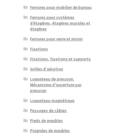
Ferrures pour mobilier de bureau
Ferrures pour systèmes
d’étagères, étagères murales et
étagères
Ferrures pour verre et miroir
Fixations
Fixations, fixations et supports
Grilles d'aération
Loqueteau de pression,
Mécanisme d'ouverture par
pression
Loqueteau magnétique
Passages de câbles
Pieds de meubles
Poignées de meubles