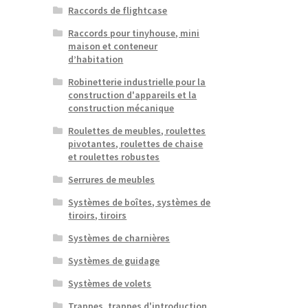
Raccords de flightcase
Raccords pour tinyhouse, mini
maison et conteneur
d’habitation
Robinetterie industrielle pour la
construction d'appareils et la
construction mécanique
Roulettes de meubles, roulettes
pivotantes, roulettes de chaise
et roulettes robustes
Serrures de meubles
Systèmes de boîtes, systèmes de
tiroirs, tiroirs
Systèmes de charnières
Systèmes de guidage
Systèmes de volets
Trappes, trappes d'introduction,