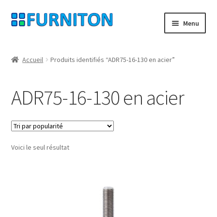
Aller
Aller
Menu
à
au
la
contenu
Mon compte
navigation
Accueil
Produits identifiés “ADR75-16-130 en acier”
Nos partenaires
ADR75-16-130 en acier
Protection des données
Droit de rétractation
Voici le seul résultat
Contact
Mentions légales
CONDITIONS GÉNÉRALES DE VENTE