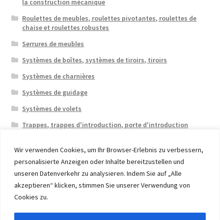
la construction mécanique
Roulettes de meubles, roulettes pivotantes, roulettes de
chaise et roulettes robustes
Serrures de meubles
Systèmes de boîtes, systèmes de tiroirs, tiroirs
Systèmes de charnières
Systèmes de guidage
Systèmes de volets
Trappes, trappes d'introduction, porte d'introduction
Wir verwenden Cookies, um Ihr Browser-Erlebnis zu verbessern,
personalisierte Anzeigen oder Inhalte bereitzustellen und
unseren Datenverkehr zu analysieren. Indem Sie auf „Alle
akzeptieren“ klicken, stimmen Sie unserer Verwendung von
© 2026 Eruon Trade UG, Germany, member of the ERUON
Cookies zu.
Group. High quality Furniture Fittings and Components