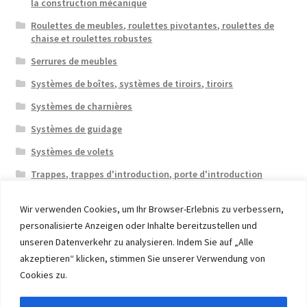
la construction mécanique
Roulettes de meubles, roulettes pivotantes, roulettes de
chaise et roulettes robustes
Serrures de meubles
Systèmes de boîtes, systèmes de tiroirs, tiroirs
Systèmes de charnières
Systèmes de guidage
Systèmes de volets
Trappes, trappes d'introduction, porte d'introduction
Wir verwenden Cookies, um Ihr Browser-Erlebnis zu verbessern,
personalisierte Anzeigen oder Inhalte bereitzustellen und
unseren Datenverkehr zu analysieren. Indem Sie auf „Alle
akzeptieren“ klicken, stimmen Sie unserer Verwendung von
© 2026 Eruon Trade UG, Germany, member of the ERUON
Cookies zu.
Group. High quality Furniture Fittings and Components