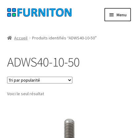
Aller
Aller
Menu
à
au
la
contenu
Mon compte
navigation
Accueil
Produits identifiés “ADWS40-10-50”
Nos partenaires
ADWS40-10-50
Protection des données
Droit de rétractation
Voici le seul résultat
Contact
Mentions légales
CONDITIONS GÉNÉRALES DE VENTE