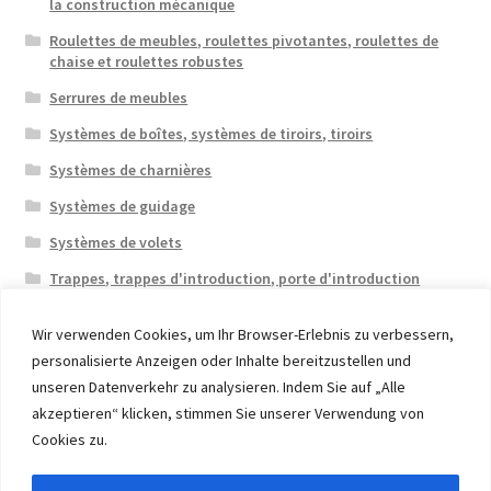
la construction mécanique
Roulettes de meubles, roulettes pivotantes, roulettes de
chaise et roulettes robustes
Serrures de meubles
Systèmes de boîtes, systèmes de tiroirs, tiroirs
Systèmes de charnières
Systèmes de guidage
Systèmes de volets
Trappes, trappes d'introduction, porte d'introduction
Wir verwenden Cookies, um Ihr Browser-Erlebnis zu verbessern,
personalisierte Anzeigen oder Inhalte bereitzustellen und
unseren Datenverkehr zu analysieren. Indem Sie auf „Alle
akzeptieren“ klicken, stimmen Sie unserer Verwendung von
© 2026 Eruon Trade UG, Germany, member of the ERUON
Cookies zu.
Group. High quality Furniture Fittings and Components