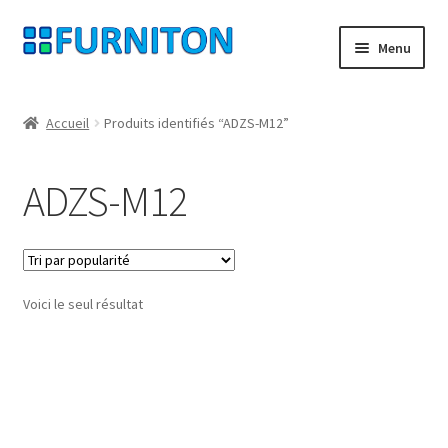
Aller
Aller
Menu
à
au
la
contenu
Mon compte
navigation
Accueil
Produits identifiés “ADZS-M12”
Nos partenaires
ADZS-M12
Protection des données
Droit de rétractation
Voici le seul résultat
Contact
Mentions légales
CONDITIONS GÉNÉRALES DE VENTE