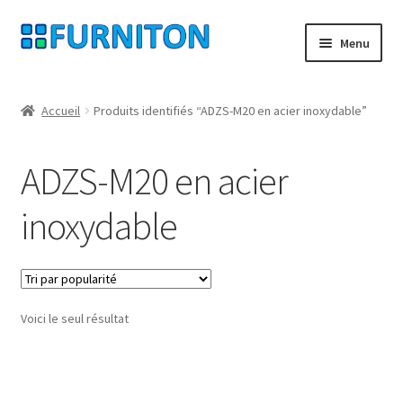
Aller
Aller
Menu
à
au
la
contenu
Mon compte
navigation
Accueil
Produits identifiés “ADZS-M20 en acier inoxydable”
Nos partenaires
ADZS-M20 en acier
Protection des données
inoxydable
Droit de rétractation
Contact
Voici le seul résultat
Mentions légales
CONDITIONS GÉNÉRALES DE VENTE