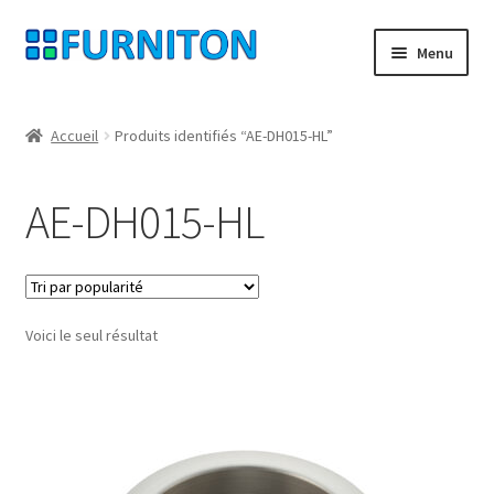
Aller
Aller
Menu
à
au
la
contenu
Mon compte
navigation
Accueil
Produits identifiés “AE-DH015-HL”
Nos partenaires
AE-DH015-HL
Protection des données
Droit de rétractation
Voici le seul résultat
Contact
Mentions légales
CONDITIONS GÉNÉRALES DE VENTE