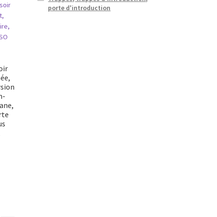
porte d'introduction
oir
ée,
rsion
n-
ane,
rte
us
k