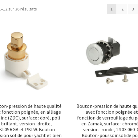
Trié
1–12 sur 36 résultats
1
2
3
par
popularité
on-pression de haute qualité
Bouton-pression de haute qu
 fonction poignée, en alliage
avec fonction poignée et
zinc (ZDC), surface : doré, poli
fonction de verrouillage du p
brillant, version : droite,
en Zamak, surface : chromé
KL05RGA et PKLW. Bouton-
version : ronde, 14.03.060-
sion solide pour yacht et bien
Bouton-poussoir solide po