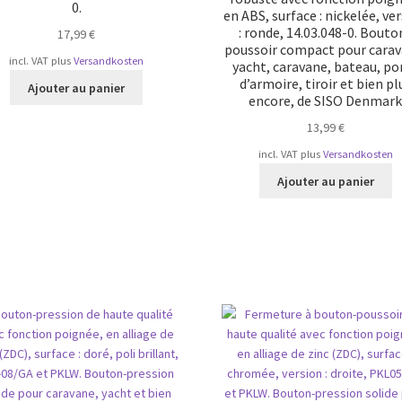
0.
en ABS, surface : nickelée, ve
: ronde, 14.03.048-0. Bouto
17,99
€
poussoir compact pour carav
incl. VAT
plus
Versandkosten
yacht, caravane, bateau, po
d’armoire, tiroir et bien pl
Ajouter au panier
encore, de SISO Denmar
13,99
€
incl. VAT
plus
Versandkosten
Ajouter au panier