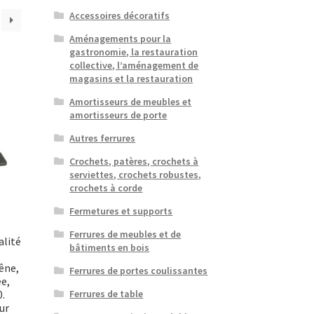
Accessoires décoratifs
Aménagements pour la
gastronomie, la restauration
collective, l’aménagement de
magasins et la restauration
Amortisseurs de meubles et
amortisseurs de porte
Autres ferrures
Crochets, patères, crochets à
serviettes, crochets robustes,
crochets à corde
Fermetures et supports
Ferrures de meubles et de
alité
bâtiments en bois
êne,
Ferrures de portes coulissantes
e,
0.
Ferrures de table
ur