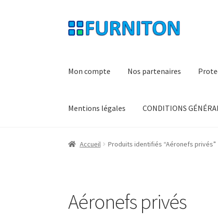
Aller
Aller
à
au
la
contenu
navigation
Mon compte
Nos partenaires
Prote
Mentions légales
CONDITIONS GÉNÉRAL
Accueil
Produits identifiés “Aéronefs privés”
Aéronefs privés