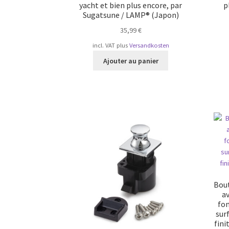
yacht et bien plus encore, par
p
Sugatsune / LAMP® (Japon)
35,99
€
incl. VAT
plus
Versandkosten
Ajouter au panier
Bout
av
fon
sur
fini