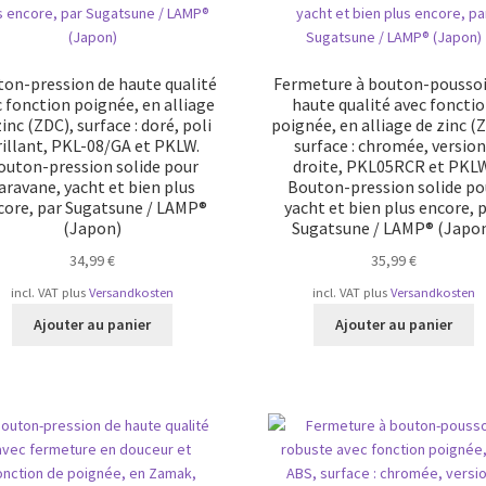
on-pression de haute qualité
Fermeture à bouton-poussoi
 fonction poignée, en alliage
haute qualité avec foncti
zinc (ZDC), surface : doré, poli
poignée, en alliage de zinc (
rillant, PKL-08/GA et PKLW.
surface : chromée, version 
outon-pression solide pour
droite, PKL05RCR et PKLW
aravane, yacht et bien plus
Bouton-pression solide po
core, par Sugatsune / LAMP®
yacht et bien plus encore, 
(Japon)
Sugatsune / LAMP® (Japo
34,99
€
35,99
€
incl. VAT
plus
Versandkosten
incl. VAT
plus
Versandkosten
Ajouter au panier
Ajouter au panier