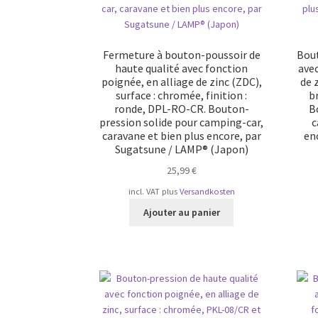
Fermeture à bouton-poussoir de
Bout
haute qualité avec fonction
avec
poignée, en alliage de zinc (ZDC),
de 
surface : chromée, finition :
b
ronde, DPL-RO-CR. Bouton-
B
pression solide pour camping-car,
c
caravane et bien plus encore, par
en
Sugatsune / LAMP® (Japon)
25,99
€
incl. VAT
plus
Versandkosten
Ajouter au panier