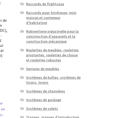
Raccords de flightcase
Raccords pour tinyhouse, mini
maison et conteneur
r de
d’habitation
on
ZDC),
Robinetterie industrielle pour la
:
construction d'appareils et la
.
construction mécanique
ur
par
Roulettes de meubles, roulettes
n)
pivotantes, roulettes de chaise
et roulettes robustes
Serrures de meubles
Systèmes de boîtes, systèmes de
tiroirs, tiroirs
Systèmes de charnières
Systèmes de guidage
Systèmes de volets
Trappes, trappes d'introduction,