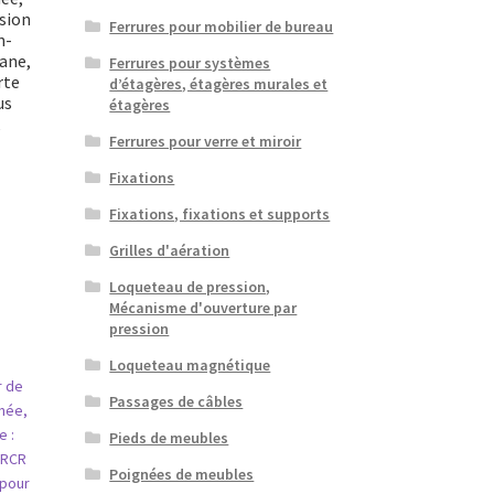
rsion
Ferrures pour mobilier de bureau
n-
ane,
Ferrures pour systèmes
rte
d’étagères, étagères murales et
us
étagères
k
Ferrures pour verre et miroir
Fixations
Fixations, fixations et supports
Grilles d'aération
Loqueteau de pression,
Mécanisme d'ouverture par
pression
Loqueteau magnétique
Passages de câbles
Pieds de meubles
Poignées de meubles