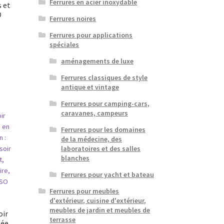
Ferrures en acier inoxydable
s et
O
Ferrures noires
Ferrures pour applications
spéciales
aménagements de luxe
Ferrures classiques de style
antique et vintage
Ferrures pour camping-cars,
caravanes, campeurs
Ferrures pour les domaines
de la médecine, des
laboratoires et des salles
blanches
Ferrures pour yacht et bateau
Ferrures pour meubles
d'extérieur, cuisine d'extérieur,
meubles de jardin et meubles de
oir
terrasse
ée,