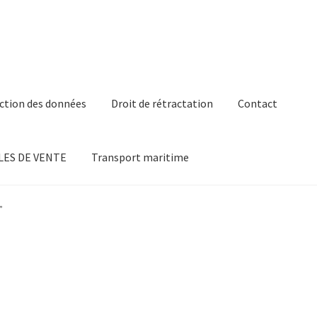
ction des données
Droit de rétractation
Contact
ES DE VENTE
Transport maritime
”