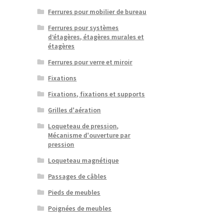
Ferrures pour mobilier de bureau
Ferrures pour systèmes
d’étagères, étagères murales et
étagères
Ferrures pour verre et miroir
Fixations
Fixations, fixations et supports
Grilles d'aération
Loqueteau de pression,
Mécanisme d'ouverture par
pression
Loqueteau magnétique
Passages de câbles
Pieds de meubles
Poignées de meubles