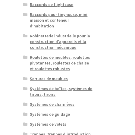
Raccords de flightcase
Raccords pour tinyhouse, mini
maison et conteneur
d’habitation
Robinetterie industrielle pour la
construction d'appareils et la
construction mécanique
Roulettes de meubles, roulettes
pivotantes, roulettes de chaise
et roulettes robustes
Serrures de meubles
Systèmes de boîtes, systèmes de
tiroirs, tiroirs
Systèmes de charnières
Systèmes de guidage
Systèmes de volets
Trappes, trappes d'introduction,