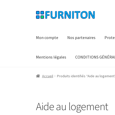
Aller
Aller
à
au
la
contenu
navigation
Mon compte
Nos partenaires
Prote
Mentions légales
CONDITIONS GÉNÉRAL
Accueil
Produits identifiés “Aide au logement
Aide au logement