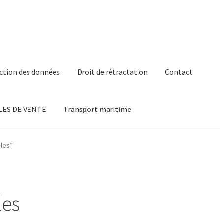
ction des données
Droit de rétractation
Contact
ES DE VENTE
Transport maritime
bles”
les