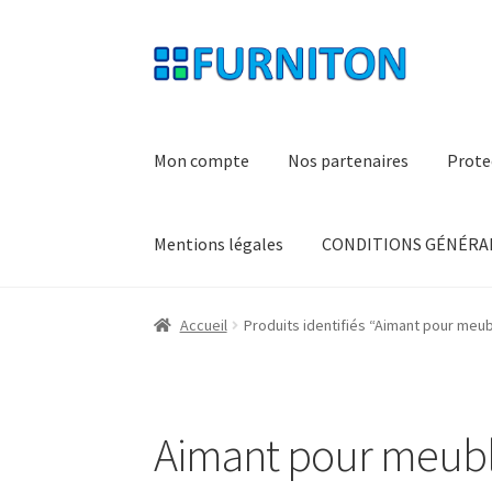
Aller
Aller
à
au
la
contenu
navigation
Mon compte
Nos partenaires
Prote
Mentions légales
CONDITIONS GÉNÉRAL
Accueil
Produits identifiés “Aimant pour meu
Aimant pour meub