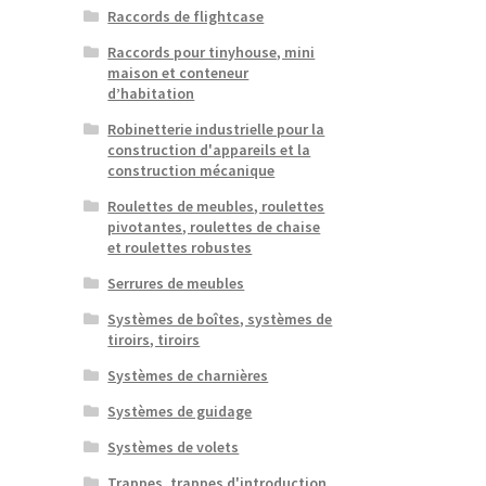
Raccords de flightcase
Raccords pour tinyhouse, mini
maison et conteneur
d’habitation
Robinetterie industrielle pour la
construction d'appareils et la
construction mécanique
Roulettes de meubles, roulettes
pivotantes, roulettes de chaise
et roulettes robustes
Serrures de meubles
Systèmes de boîtes, systèmes de
tiroirs, tiroirs
Systèmes de charnières
Systèmes de guidage
Systèmes de volets
Trappes, trappes d'introduction,