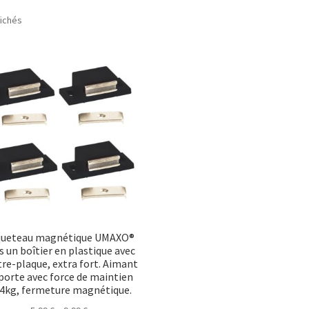
Trié
fichés
par
popularité
queteau magnétique UMAXO®
s un boîtier en plastique avec
re-plaque, extra fort. Aimant
porte avec force de maintien
 4kg, fermeture magnétique.