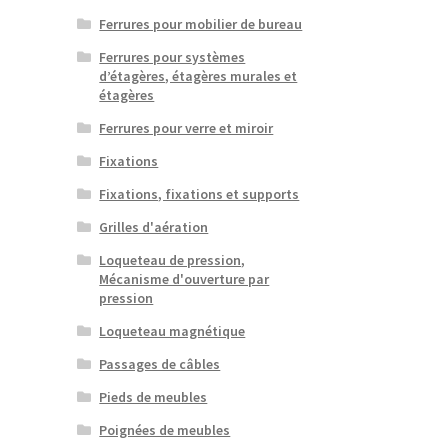
Ferrures pour mobilier de bureau
Ferrures pour systèmes
d’étagères, étagères murales et
étagères
Ferrures pour verre et miroir
Fixations
Fixations, fixations et supports
Grilles d'aération
Loqueteau de pression,
Mécanisme d'ouverture par
pression
Loqueteau magnétique
Passages de câbles
Pieds de meubles
Poignées de meubles