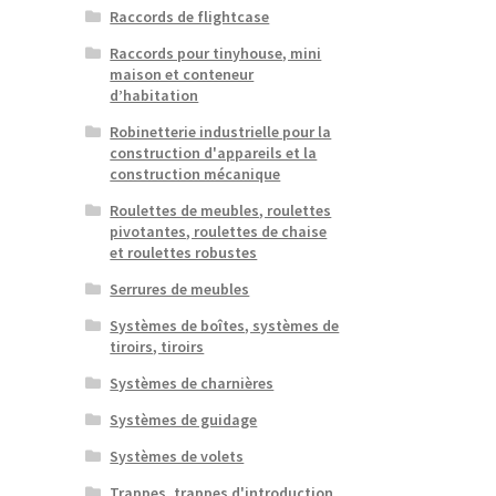
Raccords de flightcase
Raccords pour tinyhouse, mini
maison et conteneur
d’habitation
Robinetterie industrielle pour la
construction d'appareils et la
construction mécanique
Roulettes de meubles, roulettes
pivotantes, roulettes de chaise
et roulettes robustes
Serrures de meubles
Systèmes de boîtes, systèmes de
tiroirs, tiroirs
Systèmes de charnières
Systèmes de guidage
Systèmes de volets
Trappes, trappes d'introduction,