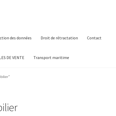
ction des données
Droit de rétractation
Contact
ES DE VENTE
Transport maritime
bilier”
lier