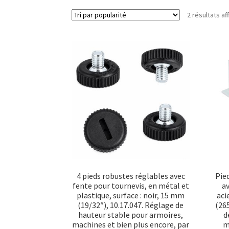
2 résultats af
4 pieds robustes réglables avec
Pied
fente pour tournevis, en métal et
a
plastique, surface : noir, 15 mm
aci
(19/32″), 10.17.047. Réglage de
(265
hauteur stable pour armoires,
d
machines et bien plus encore, par
m