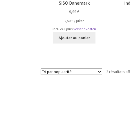
SISO Danemark
ind
9,99
€
2,50
€
/
pièce
incl. VAT
plus
Versandkosten
Ajouter au panier
2 résultats af