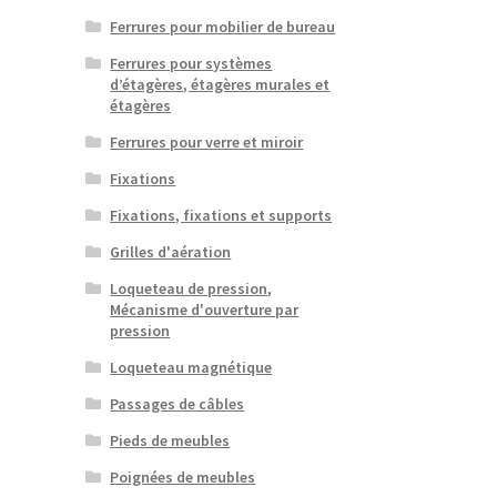
Ferrures pour mobilier de bureau
Ferrures pour systèmes
d’étagères, étagères murales et
étagères
Ferrures pour verre et miroir
Fixations
Fixations, fixations et supports
Grilles d'aération
Loqueteau de pression,
Mécanisme d'ouverture par
pression
Loqueteau magnétique
Passages de câbles
Pieds de meubles
Poignées de meubles