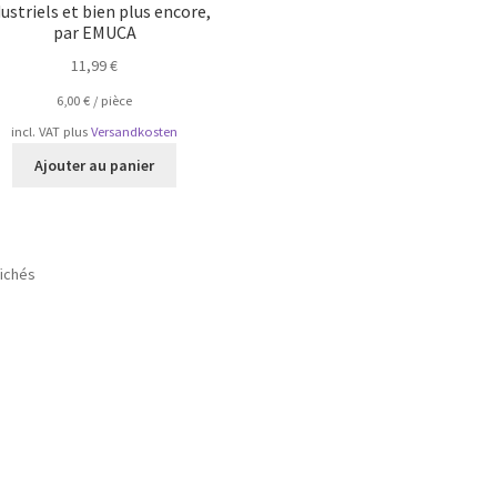
ustriels et bien plus encore,
par EMUCA
11,99
€
6,00
€
/
pièce
incl. VAT
plus
Versandkosten
Ajouter au panier
Trié
fichés
par
popularité