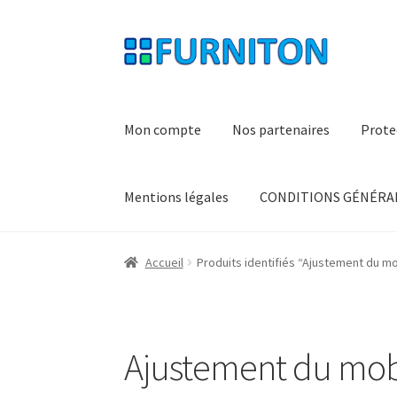
Aller
Aller
à
au
la
contenu
navigation
Mon compte
Nos partenaires
Prote
Mentions légales
CONDITIONS GÉNÉRAL
Accueil
Produits identifiés “Ajustement du mo
Ajustement du mobi