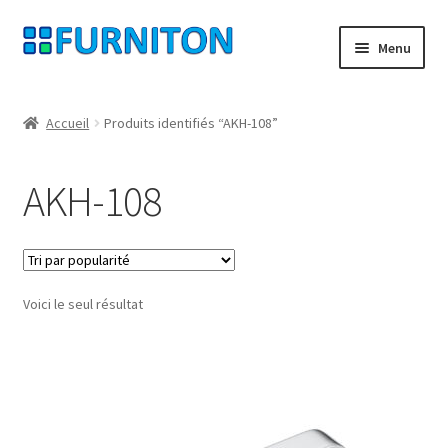
Aller
Aller
Menu
à
au
la
contenu
Mon compte
navigation
Accueil
Produits identifiés “AKH-108”
Nos partenaires
AKH-108
Protection des données
Droit de rétractation
Voici le seul résultat
Contact
Mentions légales
CONDITIONS GÉNÉRALES DE VENTE