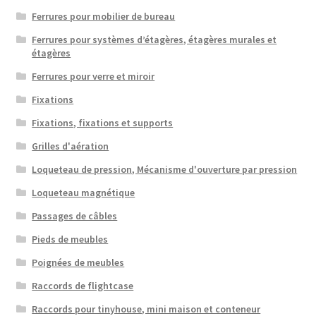
Ferrures pour mobilier de bureau
Ferrures pour systèmes d’étagères, étagères murales et
étagères
Ferrures pour verre et miroir
Fixations
Fixations, fixations et supports
Grilles d'aération
Loqueteau de pression, Mécanisme d'ouverture par pression
Loqueteau magnétique
Passages de câbles
Pieds de meubles
Poignées de meubles
Raccords de flightcase
Raccords pour tinyhouse, mini maison et conteneur