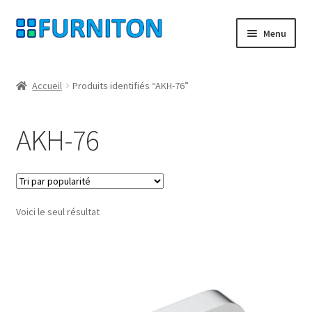
Aller
Aller
Menu
à
au
la
contenu
Mon compte
navigation
Accueil
Produits identifiés “AKH-76”
Nos partenaires
AKH-76
Protection des données
Droit de rétractation
Voici le seul résultat
Contact
Mentions légales
CONDITIONS GÉNÉRALES DE VENTE