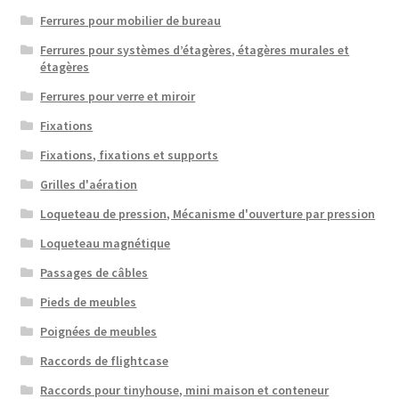
Ferrures pour mobilier de bureau
Ferrures pour systèmes d’étagères, étagères murales et
étagères
Ferrures pour verre et miroir
Fixations
Fixations, fixations et supports
Grilles d'aération
Loqueteau de pression, Mécanisme d'ouverture par pression
Loqueteau magnétique
Passages de câbles
Pieds de meubles
Poignées de meubles
Raccords de flightcase
Raccords pour tinyhouse, mini maison et conteneur