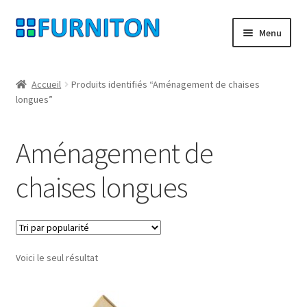
Aller
Aller
Menu
à
au
la
contenu
Mon compte
navigation
Accueil
Produits identifiés “Aménagement de chaises
longues”
Nos partenaires
Protection des données
Aménagement de
Droit de rétractation
chaises longues
Contact
Mentions légales
Voici le seul résultat
CONDITIONS GÉNÉRALES DE VENTE