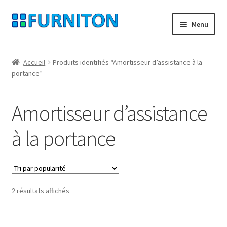
Aller
Aller
Menu
à
au
la
contenu
Mon compte
navigation
Accueil
Produits identifiés “Amortisseur d’assistance à la
portance”
Nos partenaires
Protection des données
Amortisseur d’assistance
Droit de rétractation
à la portance
Contact
Mentions légales
Trié
2 résultats affichés
par
CONDITIONS GÉNÉRALES DE VENTE
popularité