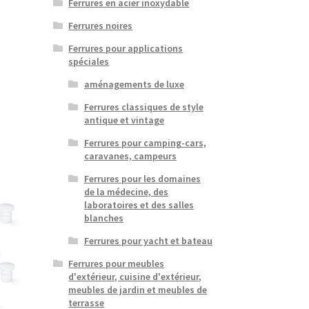
Ferrures en acier inoxydable
Ferrures noires
e
Ferrures pour applications
roduit
spéciales
lusieurs
aménagements de luxe
ariations.
Ferrures classiques de style
es
antique et vintage
ptions
euvent
Ferrures pour camping-cars,
caravanes, campeurs
tre
hoisies
Ferrures pour les domaines
ur
de la médecine, des
laboratoires et des salles
age
blanches
u
Ferrures pour yacht et bateau
roduit
Ferrures pour meubles
d'extérieur, cuisine d'extérieur,
meubles de jardin et meubles de
terrasse