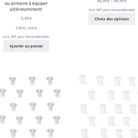
44,99
€
–
49,99
€
ou armoire à équiper
ultérieurement
incl. VAT
plus
Versandkosten
C
5,99
€
Choix des options
p
3,00
€
/
pièce
a
p
incl. VAT
plus
Versandkosten
v
Ajouter au panier
L
o
p
ê
c
s
la
p
d
p