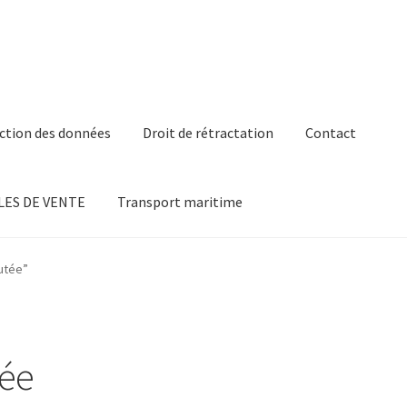
ction des données
Droit de rétractation
Contact
ES DE VENTE
Transport maritime
butée”
tée