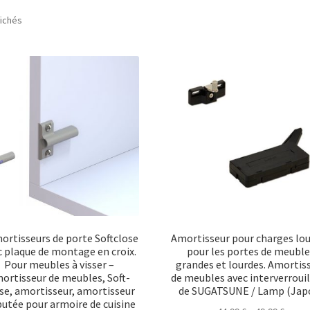
Trié
fichés
par
popularité
ortisseurs de porte Softclose
Amortisseur pour charges lo
c plaque de montage en croix.
pour les portes de meubl
Pour meubles à visser –
grandes et lourdes. Amortis
ortisseur de meubles, Soft-
de meubles avec interverroui
se, amortisseur, amortisseur
de SUGATSUNE / Lamp (Jap
butée pour armoire de cuisine