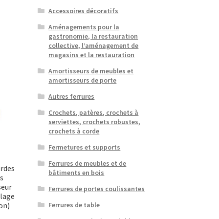
Accessoires décoratifs
Aménagements pour la
gastronomie, la restauration
collective, l’aménagement de
magasins et la restauration
Amortisseurs de meubles et
amortisseurs de porte
Autres ferrures
Crochets, patères, crochets à
serviettes, crochets robustes,
crochets à corde
Fermetures et supports
Ferrures de meubles et de
urdes
bâtiments en bois
es
seur
Ferrures de portes coulissantes
llage
on)
Ferrures de table