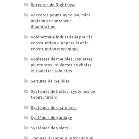
Raccords de flightcase
Raccords pour tinyhouse, mini
maison et conteneur
d’habitation
Robinetterie industrielle pour la
construction d'appareils et la
construction mécanique
Roulettes de meubles, roulettes
pivotantes, roulettes de chaise
et roulettes robustes
Serrures de meubles
Systèmes de boîtes, systèmes de
tiroirs, tiroirs
Systèmes de charnières
Systèmes de guidage
Systèmes de volets
Trappes, trappes d'introduction,