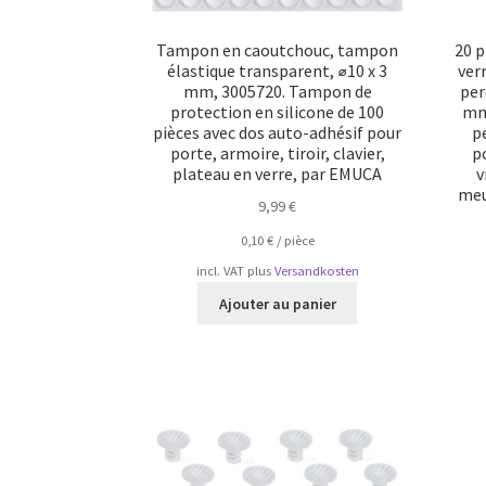
Tampon en caoutchouc, tampon
20 p
élastique transparent, ⌀10 x 3
ver
mm, 3005720. Tampon de
per
protection en silicone de 100
mm
pièces avec dos auto-adhésif pour
p
porte, armoire, tiroir, clavier,
p
plateau en verre, par EMUCA
v
meu
9,99
€
0,10
€
/
pièce
incl. VAT
plus
Versandkosten
Ajouter au panier