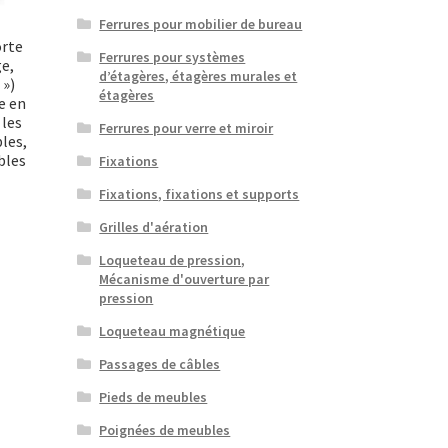
Ferrures pour mobilier de bureau
orte
Ferrures pour systèmes
ge,
d’étagères, étagères murales et
 »)
étagères
e en
 les
Ferrures pour verre et miroir
les,
bles
Fixations
Fixations, fixations et supports
Grilles d'aération
Loqueteau de pression,
Mécanisme d'ouverture par
pression
Loqueteau magnétique
Passages de câbles
Pieds de meubles
Poignées de meubles