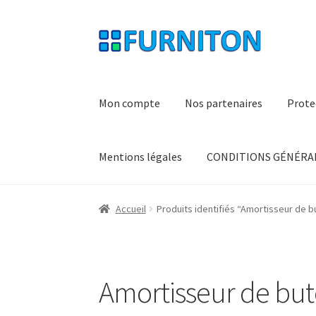
Aller
Aller
à
au
la
contenu
navigation
Mon compte
Nos partenaires
Prote
Mentions légales
CONDITIONS GÉNÉRAL
Accueil
Produits identifiés “Amortisseur de 
Amortisseur de bu