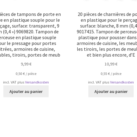
ièces de tampons de porte en
20 pièces de charnières de p
re en plastique souple pour le
en plastique pour le perça
çage, surface: transparent, 9
surface: blanche, 8 mm (0,4
 (0,4 ») 9069820. Tampon de
9017415. Tampon de perceus
erceuse en plastique souple
plastique pour pousser dans
our le pressage pour portes
armoires de cuisine, les meub
itrées, armoires de cuisine,
les tiroirs, les portes de meu
bles, tiroirs, portes de meub
et bien plus encore, d’E
9,99
€
10,99
€
0,50
€
/
pièce
0,55
€
/
pièce
incl. VAT
plus
Versandkosten
incl. VAT
plus
Versandkosten
Ajouter au panier
Ajouter au panier