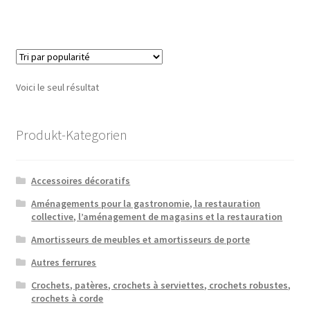
a
plusieu
variatio
Les
option
Voici le seul résultat
peuven
être
choisie
Produkt-Kategorien
sur
la
Accessoires décoratifs
page
du
Aménagements pour la gastronomie, la restauration
collective, l’aménagement de magasins et la restauration
produit
Amortisseurs de meubles et amortisseurs de porte
Autres ferrures
Crochets, patères, crochets à serviettes, crochets robustes,
crochets à corde