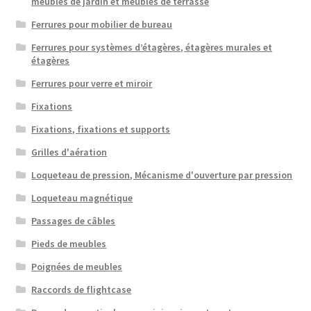
meubles de jardin et meubles de terrasse
Ferrures pour mobilier de bureau
Ferrures pour systèmes d’étagères, étagères murales et
étagères
Ferrures pour verre et miroir
Fixations
Fixations, fixations et supports
Grilles d'aération
Loqueteau de pression, Mécanisme d'ouverture par pression
Loqueteau magnétique
Passages de câbles
Pieds de meubles
Poignées de meubles
Raccords de flightcase