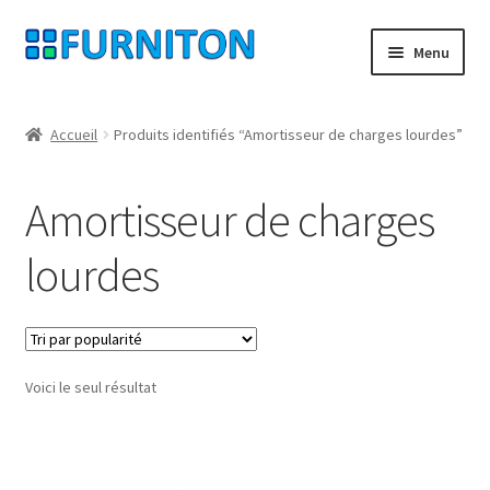
Aller
Aller
Menu
à
au
la
contenu
Mon compte
navigation
Accueil
Produits identifiés “Amortisseur de charges lourdes”
Nos partenaires
Amortisseur de charges
Protection des données
lourdes
Droit de rétractation
Contact
Voici le seul résultat
Mentions légales
CONDITIONS GÉNÉRALES DE VENTE