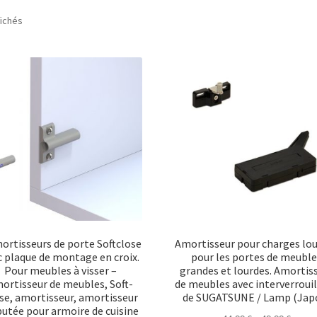
Trié
fichés
par
popularité
ortisseurs de porte Softclose
Amortisseur pour charges lo
c plaque de montage en croix.
pour les portes de meubl
Pour meubles à visser –
grandes et lourdes. Amortis
ortisseur de meubles, Soft-
de meubles avec interverroui
se, amortisseur, amortisseur
de SUGATSUNE / Lamp (Jap
butée pour armoire de cuisine