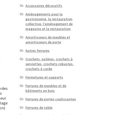
Accessoires décoratifs
Aménagements pour la
gastronomie, la restauration
collective, l’aménagement de
magasins et la restauration
Amortisseurs de meubles et
amortisseurs de porte
Autres ferrures
Crochets, patères, crochets à
serviettes, crochets robustes,
crochets à corde
Fermetures et supports
Ferrures de meubles et de
urdes
bâtiments en bois
es
seur
Ferrures de portes coulissantes
llage
on)
Ferrures de table