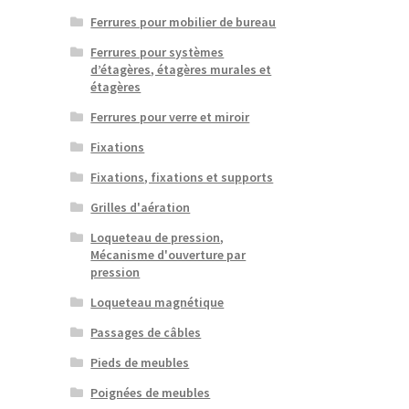
Ferrures pour mobilier de bureau
Ferrures pour systèmes
d’étagères, étagères murales et
étagères
Ferrures pour verre et miroir
Fixations
Fixations, fixations et supports
Grilles d'aération
Loqueteau de pression,
Mécanisme d'ouverture par
pression
Loqueteau magnétique
Passages de câbles
Pieds de meubles
Poignées de meubles