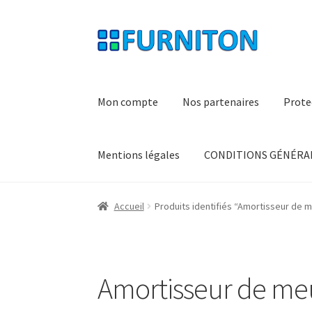
Aller
Aller
à
au
la
contenu
navigation
Mon compte
Nos partenaires
Prote
Mentions légales
CONDITIONS GÉNÉRAL
Accueil
Produits identifiés “Amortisseur de 
Amortisseur de me