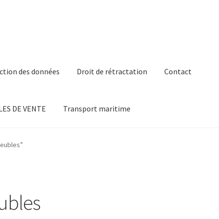
ction des données
Droit de rétractation
Contact
ES DE VENTE
Transport maritime
meubles”
ubles