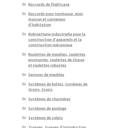
Raccords de flightcase
Raccords pour tinyhouse, mini
maison et conteneur
d’habitation
Robinetterie industrielle pour la
construction d'appareils et la
construction mécanique
Roulettes de meubles, roulettes
pivotantes, roulettes de chaise
et roulettes robustes
Serrures de meubles
Systèmes de boîtes, systèmes de
tiroirs, tiroirs
Systèmes de charnières
Systèmes de guidage
Systèmes de volets
Trappes, trappes d'introduction,