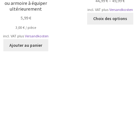
44,99
€
–
49,99
€
ou armoire à équiper
ultérieurement
incl. VAT
plus
Versandkosten
C
5,99
€
Choix des options
p
3,00
€
/
pièce
a
p
incl. VAT
plus
Versandkosten
v
Ajouter au panier
L
o
p
ê
c
s
la
p
d
p