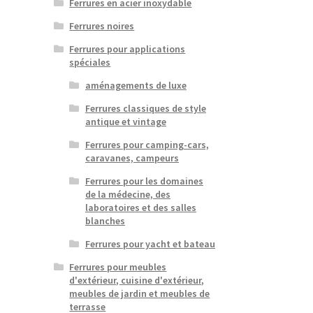
Ferrures en acier inoxydable
Ferrures noires
e
Ferrures pour applications
roduit
spéciales
lusieurs
aménagements de luxe
ariations.
Ferrures classiques de style
es
antique et vintage
ptions
euvent
Ferrures pour camping-cars,
caravanes, campeurs
tre
hoisies
Ferrures pour les domaines
ur
de la médecine, des
laboratoires et des salles
age
blanches
u
Ferrures pour yacht et bateau
roduit
Ferrures pour meubles
d'extérieur, cuisine d'extérieur,
meubles de jardin et meubles de
terrasse