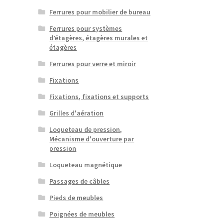
Ferrures pour mobilier de bureau
Ferrures pour systèmes
d’étagères, étagères murales et
étagères
Ferrures pour verre et miroir
Fixations
Fixations, fixations et supports
Grilles d'aération
Loqueteau de pression,
Mécanisme d'ouverture par
pression
Loqueteau magnétique
Passages de câbles
Pieds de meubles
Poignées de meubles