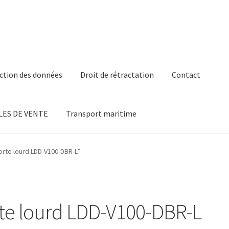
ction des données
Droit de rétractation
Contact
ES DE VENTE
Transport maritime
orte lourd LDD-V100-DBR-L”
rte lourd LDD-V100-DBR-L