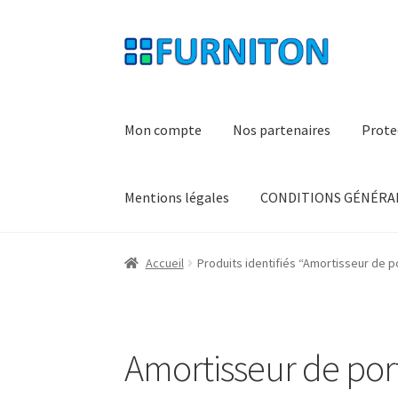
Aller
Aller
à
au
la
contenu
navigation
Mon compte
Nos partenaires
Prote
Mentions légales
CONDITIONS GÉNÉRAL
Accueil
Produits identifiés “Amortisseur de p
Amortisseur de po