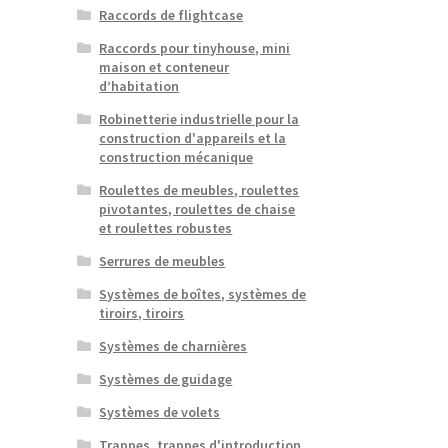
Raccords de flightcase
Raccords pour tinyhouse, mini
maison et conteneur
d’habitation
Robinetterie industrielle pour la
construction d'appareils et la
construction mécanique
Roulettes de meubles, roulettes
pivotantes, roulettes de chaise
et roulettes robustes
Serrures de meubles
Systèmes de boîtes, systèmes de
tiroirs, tiroirs
Systèmes de charnières
Systèmes de guidage
Systèmes de volets
Trappes, trappes d'introduction,