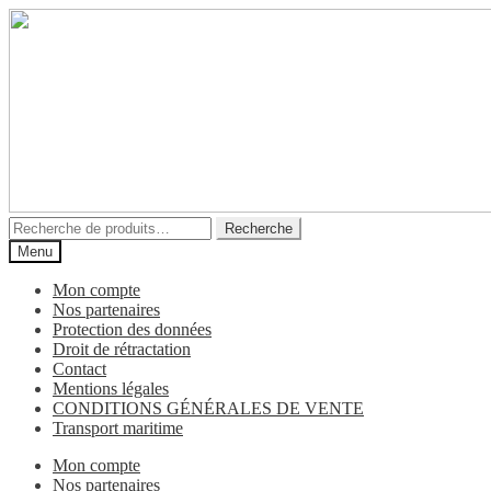
Aller
Aller
à
au
la
contenu
navigation
Recherche
Recherche
pour :
Menu
Mon compte
Nos partenaires
Protection des données
Droit de rétractation
Contact
Mentions légales
CONDITIONS GÉNÉRALES DE VENTE
Transport maritime
Mon compte
Nos partenaires