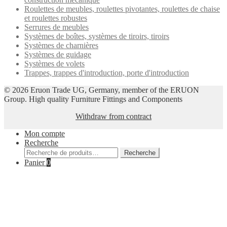
Roulettes de meubles, roulettes pivotantes, roulettes de chaise
et roulettes robustes
Serrures de meubles
Systèmes de boîtes, systèmes de tiroirs, tiroirs
Systèmes de charnières
Systèmes de guidage
Systèmes de volets
Trappes, trappes d'introduction, porte d'introduction
© 2026 Eruon Trade UG, Germany, member of the ERUON
Group. High quality Furniture Fittings and Components
Withdraw from contract
Mon compte
Recherche
Recherche
Recherche
pour :
Panier
0