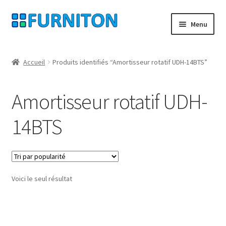
Aller
Aller
Menu
à
au
la
contenu
Mon compte
navigation
Accueil
Produits identifiés “Amortisseur rotatif UDH-14BTS”
Nos partenaires
Amortisseur rotatif UDH-
Protection des données
14BTS
Droit de rétractation
Contact
Voici le seul résultat
Mentions légales
CONDITIONS GÉNÉRALES DE VENTE