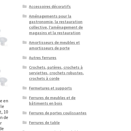
Accessoires décoratifs
Aménagements pour la
gastronomie, la restauration
collective, l’aménagement de
magasins et la restauration
Amortisseurs de meubles et
amortisseurs de porte
Autres ferrures
Crochets, patères, crochets à
serviettes, crochets robustes,
crochets à corde
Fermetures et supports
Ferrures de meubles et de
e en
bâtiments en bois
 le
t, 10
Ferrures de portes coulissantes
n de
r
Ferrures de table
de