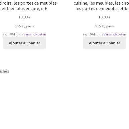
tiroirs, les portes de meubles
cuisine, les meubles, les tiro
et bien plus encore, d’E
les portes de meubles et b
10,99
€
10,99
€
0,55
€
/
pièce
0,55
€
/
pièce
incl. VAT
plus
Versandkosten
incl. VAT
plus
Versandkosten
Ajouter au panier
Ajouter au panier
Trié
fichés
par
popularité