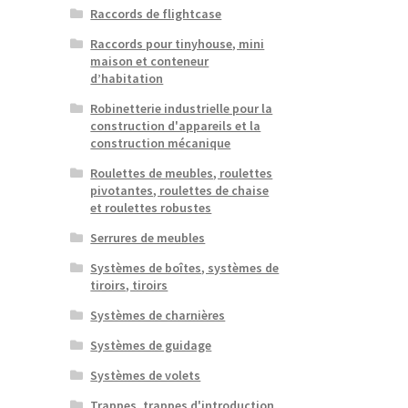
Raccords de flightcase
Raccords pour tinyhouse, mini
maison et conteneur
d’habitation
Robinetterie industrielle pour la
construction d'appareils et la
construction mécanique
Roulettes de meubles, roulettes
pivotantes, roulettes de chaise
et roulettes robustes
Serrures de meubles
Systèmes de boîtes, systèmes de
tiroirs, tiroirs
Systèmes de charnières
Systèmes de guidage
Systèmes de volets
Trappes, trappes d'introduction,