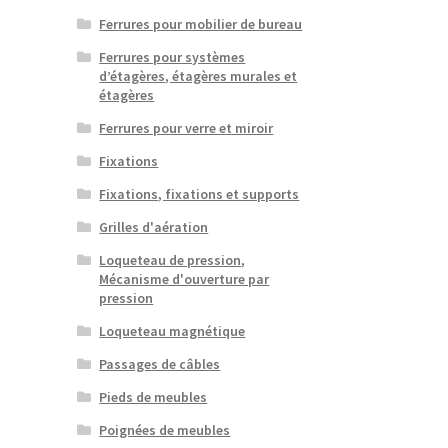
Ferrures pour mobilier de bureau
Ferrures pour systèmes
d’étagères, étagères murales et
étagères
Ferrures pour verre et miroir
Fixations
Fixations, fixations et supports
Grilles d'aération
Loqueteau de pression,
Mécanisme d'ouverture par
pression
Loqueteau magnétique
Passages de câbles
Pieds de meubles
Poignées de meubles