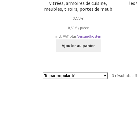
vitrées, armoires de cuisine,
les 
meubles, tiroirs, portes de meub
9,99
€
0,50
€
/
pièce
incl. VAT
plus
Versandkosten
Ajouter au panier
3 résultats af