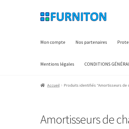
Aller
Aller
à
au
la
contenu
navigation
Mon compte
Nos partenaires
Prote
Mentions légales
CONDITIONS GÉNÉRAL
Accueil
Produits identifiés “Amortisseurs de 
Amortisseurs de ch