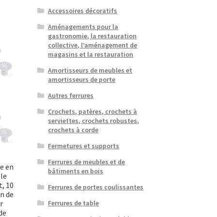
Accessoires décoratifs
Aménagements pour la
gastronomie, la restauration
collective, l’aménagement de
magasins et la restauration
Amortisseurs de meubles et
amortisseurs de porte
Autres ferrures
Crochets, patères, crochets à
serviettes, crochets robustes,
crochets à corde
Fermetures et supports
Ferrures de meubles et de
e en
bâtiments en bois
 le
t, 10
Ferrures de portes coulissantes
n de
r
Ferrures de table
de