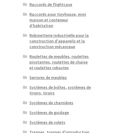
Raccords de flightcase
Raccords pour tinyhouse, mini
maison et conteneur
d’habitation
Robinetterie industrielle pour la
construction d'appareils et la
construction mécanique
Roulettes de meubles, roulettes
pivotantes, roulettes de chaise
et roulettes robustes
Serrures de meubles
Systèmes de boîtes, systèmes de
tiroirs, tiroirs
Systèmes de charnières
Systèmes de guidage
Systèmes de volets
Trappes, trappes d'introduction,