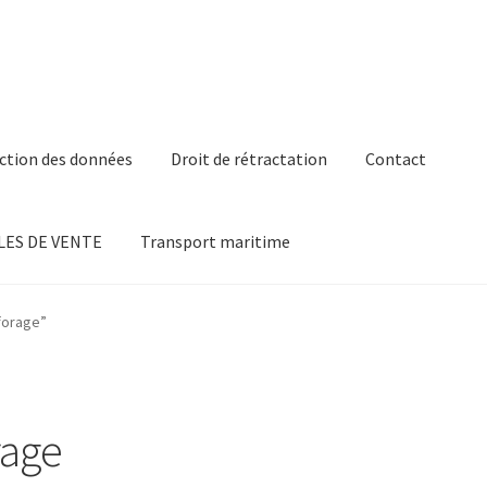
ction des données
Droit de rétractation
Contact
ES DE VENTE
Transport maritime
forage”
rage