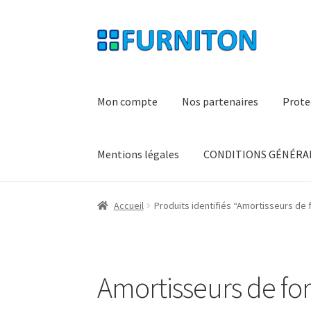
Aller
Aller
à
au
la
contenu
navigation
Mon compte
Nos partenaires
Prote
Mentions légales
CONDITIONS GÉNÉRAL
Accueil
Produits identifiés “Amortisseurs de 
Amortisseurs de fo