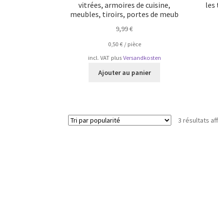
vitrées, armoires de cuisine,
les 
meubles, tiroirs, portes de meub
9,99
€
0,50
€
/
pièce
incl. VAT
plus
Versandkosten
Ajouter au panier
3 résultats af