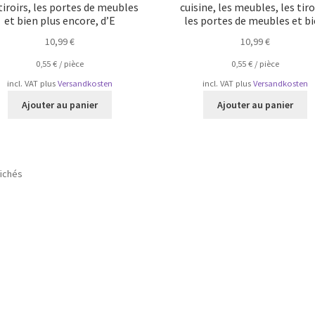
tiroirs, les portes de meubles
cuisine, les meubles, les tiro
et bien plus encore, d’E
les portes de meubles et b
10,99
€
10,99
€
0,55
€
/
pièce
0,55
€
/
pièce
incl. VAT
plus
Versandkosten
incl. VAT
plus
Versandkosten
Ajouter au panier
Ajouter au panier
Trié
fichés
par
popularité