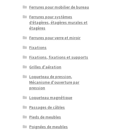
Ferrures pour mobilier de bureau
Ferrures pour systèmes
d’étagères, étagères murales et
étagères
Ferrures pour verre et miroir
Fixations
Fixations, fixations et supports
Grilles d'aération
Loqueteau de pression,
Mécanisme d'ouverture par
pression
Loqueteau magnétique
Passages de câbles
Pieds de meubles
Poignées de meubles