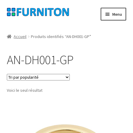
Aller
Aller
Menu
à
au
la
contenu
Mon compte
navigation
Accueil
Produits identifiés “AN-DH001-GP”
Nos partenaires
AN-DH001-GP
Protection des données
Droit de rétractation
Voici le seul résultat
Contact
Mentions légales
CONDITIONS GÉNÉRALES DE VENTE