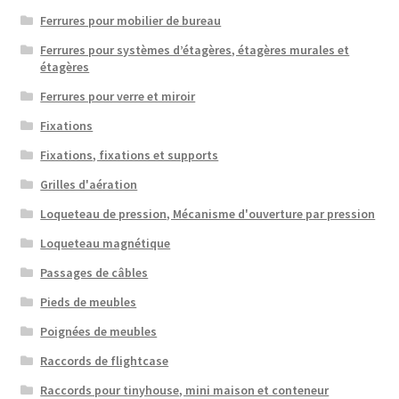
Ferrures pour mobilier de bureau
Ferrures pour systèmes d’étagères, étagères murales et
étagères
Ferrures pour verre et miroir
Fixations
Fixations, fixations et supports
Grilles d'aération
Loqueteau de pression, Mécanisme d'ouverture par pression
Loqueteau magnétique
Passages de câbles
Pieds de meubles
Poignées de meubles
Raccords de flightcase
Raccords pour tinyhouse, mini maison et conteneur