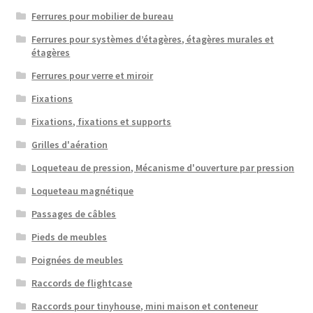
Ferrures pour mobilier de bureau
Ferrures pour systèmes d’étagères, étagères murales et
étagères
Ferrures pour verre et miroir
Fixations
Fixations, fixations et supports
Grilles d'aération
Loqueteau de pression, Mécanisme d'ouverture par pression
Loqueteau magnétique
Passages de câbles
Pieds de meubles
Poignées de meubles
Raccords de flightcase
Raccords pour tinyhouse, mini maison et conteneur