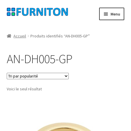
Aller
Aller
Menu
à
au
la
contenu
Mon compte
navigation
Accueil
Produits identifiés “AN-DH005-GP”
Nos partenaires
AN-DH005-GP
Protection des données
Droit de rétractation
Voici le seul résultat
Contact
Mentions légales
CONDITIONS GÉNÉRALES DE VENTE