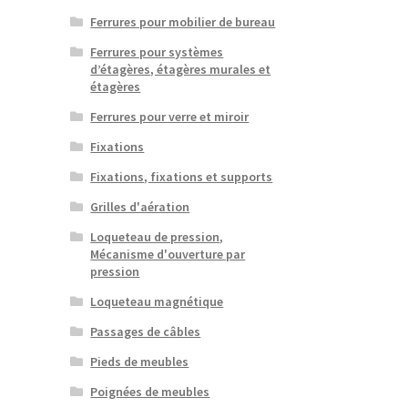
Ferrures pour mobilier de bureau
Ferrures pour systèmes
d’étagères, étagères murales et
étagères
Ferrures pour verre et miroir
Fixations
Fixations, fixations et supports
Grilles d'aération
Loqueteau de pression,
Mécanisme d'ouverture par
pression
Loqueteau magnétique
Passages de câbles
Pieds de meubles
Poignées de meubles