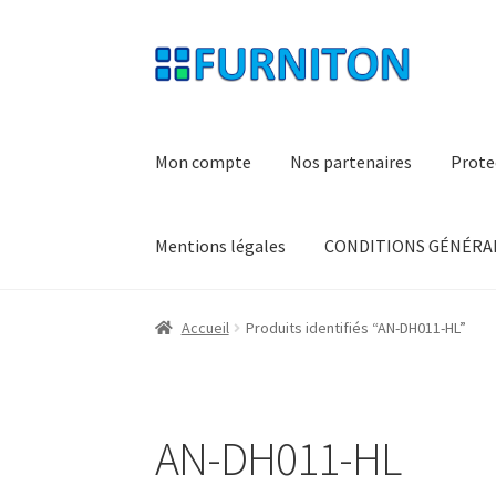
Aller
Aller
à
au
la
contenu
navigation
Mon compte
Nos partenaires
Prote
Mentions légales
CONDITIONS GÉNÉRAL
Accueil
Produits identifiés “AN-DH011-HL”
AN-DH011-HL