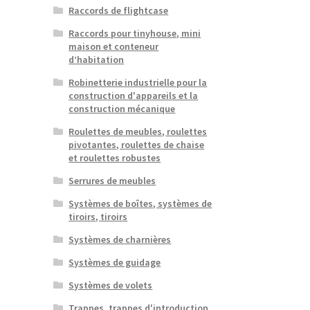
Raccords de flightcase
Raccords pour tinyhouse, mini
maison et conteneur
d’habitation
Robinetterie industrielle pour la
construction d'appareils et la
construction mécanique
Roulettes de meubles, roulettes
pivotantes, roulettes de chaise
et roulettes robustes
Serrures de meubles
Systèmes de boîtes, systèmes de
tiroirs, tiroirs
Systèmes de charnières
Systèmes de guidage
Systèmes de volets
Trappes, trappes d'introduction,