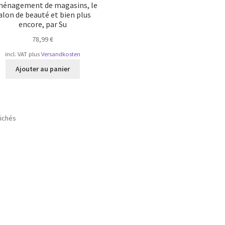
ménagement de magasins, le
alon de beauté et bien plus
encore, par Su
78,99
€
incl. VAT
plus
Versandkosten
Ajouter au panier
Trié
fichés
par
popularité