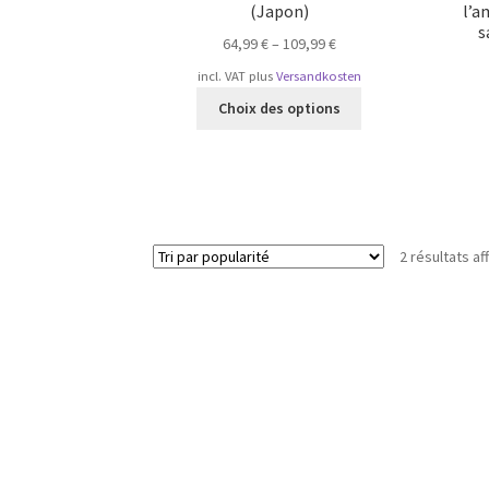
(Japon)
l’a
s
64,99
€
–
109,99
€
incl. VAT
plus
Versandkosten
Ce
Choix des options
produit
a
plusieurs
variations.
Les
options
2 résultats af
peuvent
être
choisies
sur
la
page
du
produit