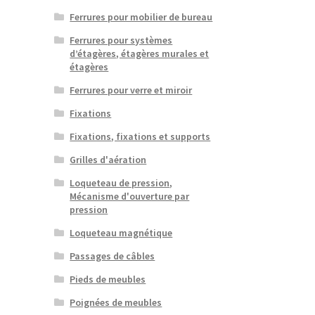
Ferrures pour mobilier de bureau
Ferrures pour systèmes
d’étagères, étagères murales et
étagères
Ferrures pour verre et miroir
Fixations
Fixations, fixations et supports
Grilles d'aération
Loqueteau de pression,
Mécanisme d'ouverture par
pression
Loqueteau magnétique
Passages de câbles
Pieds de meubles
Poignées de meubles