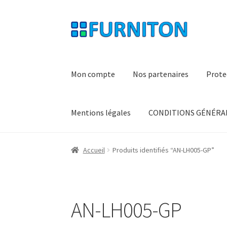
Aller
Aller
à
au
la
contenu
navigation
Mon compte
Nos partenaires
Prote
Mentions légales
CONDITIONS GÉNÉRAL
Accueil
Produits identifiés “AN-LH005-GP”
AN-LH005-GP