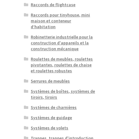
Raccords de flightcase
Raccords pour tinyhouse, mini
maison et conteneur
d’habitation
Robinetterie industrielle pour la
construction d'appareils et la
construction mécanique
Roulettes de meubles, roulettes
pivotantes, roulettes de chaise
et roulettes robustes
Serrures de meubles
Systèmes de boîtes, systèmes de
tiroirs, tiroirs
Systèmes de charnières
Systèmes de guidage
Systèmes de volets
Trappes, trappes d'introduction,