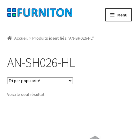
Aller
Aller
Menu
à
au
la
contenu
Mon compte
navigation
Accueil
Produits identifiés “AN-SH026-HL”
Nos partenaires
AN-SH026-HL
Protection des données
Droit de rétractation
Voici le seul résultat
Contact
Mentions légales
CONDITIONS GÉNÉRALES DE VENTE