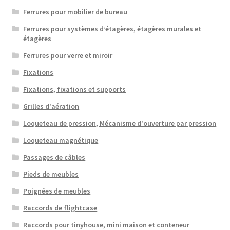
Ferrures pour mobilier de bureau
Ferrures pour systèmes d’étagères, étagères murales et
étagères
Ferrures pour verre et miroir
Fixations
Fixations, fixations et supports
Grilles d'aération
Loqueteau de pression, Mécanisme d'ouverture par pression
Loqueteau magnétique
Passages de câbles
Pieds de meubles
Poignées de meubles
Raccords de flightcase
Raccords pour tinyhouse, mini maison et conteneur