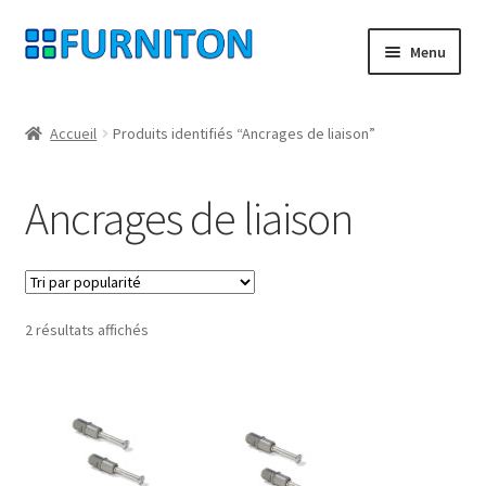
Aller
Aller
Menu
à
au
la
contenu
Mon compte
navigation
Accueil
Produits identifiés “Ancrages de liaison”
Nos partenaires
Ancrages de liaison
Protection des données
Droit de rétractation
Trié
2 résultats affichés
Contact
par
popularité
Mentions légales
CONDITIONS GÉNÉRALES DE VENTE