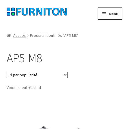
Aller
Aller
Menu
à
au
la
contenu
Mon compte
navigation
Accueil
Produits identifiés “AP5-M8”
Nos partenaires
AP5-M8
Protection des données
Droit de rétractation
Voici le seul résultat
Contact
Mentions légales
CONDITIONS GÉNÉRALES DE VENTE