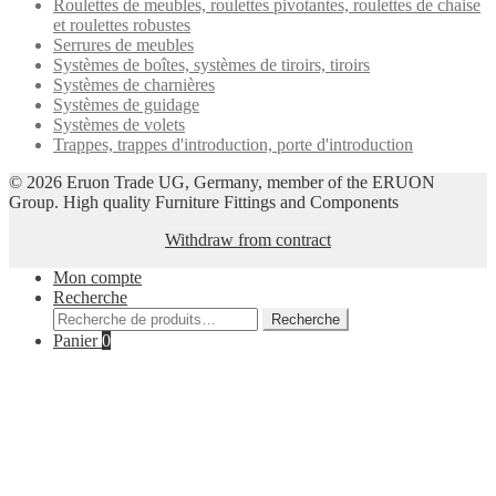
Roulettes de meubles, roulettes pivotantes, roulettes de chaise
et roulettes robustes
Serrures de meubles
Systèmes de boîtes, systèmes de tiroirs, tiroirs
Systèmes de charnières
Systèmes de guidage
Systèmes de volets
Trappes, trappes d'introduction, porte d'introduction
© 2026 Eruon Trade UG, Germany, member of the ERUON
Group. High quality Furniture Fittings and Components
Withdraw from contract
Mon compte
Recherche
Recherche
Recherche
pour :
Panier
0