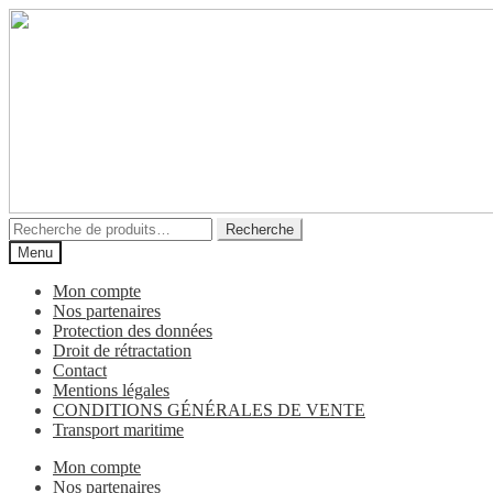
Aller
Aller
à
au
la
contenu
navigation
Recherche
Recherche
pour :
Menu
Mon compte
Nos partenaires
Protection des données
Droit de rétractation
Contact
Mentions légales
CONDITIONS GÉNÉRALES DE VENTE
Transport maritime
Mon compte
Nos partenaires