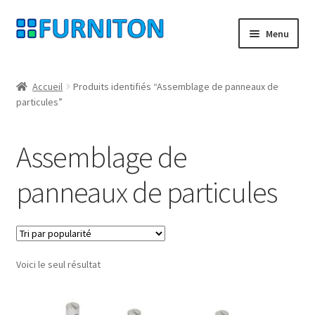
Aller
Aller
Menu
à
au
la
contenu
Mon compte
navigation
Accueil
Produits identifiés “Assemblage de panneaux de
particules”
Nos partenaires
Protection des données
Assemblage de
Droit de rétractation
panneaux de particules
Contact
Mentions légales
Voici le seul résultat
CONDITIONS GÉNÉRALES DE VENTE