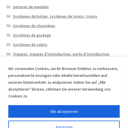
Serrures de meubles
Systèmes de boîtes, systèmes de tiroirs, tiroirs
Systèmes de charnières
Systèmes de guidage
Systèmes de volets
Trappes, trappes d'introduction, porte d'introduction
Wir verwenden Cookies, um Ihr Browser-Erlebnis zu verbessern,
personalisierte Anzeigen oder Inhalte bereitzustellen und
unseren Datenverkehr zu analysieren. Indem Sie auf „Alle
akzeptieren“ klicken, stimmen Sie unserer Verwendung von
© 2026 Eruon Trade UG, Germany, member of the ERUON
Cookies zu.
Group. High quality Furniture Fittings and Components
Alle akzeptieren
Withdraw from contract
Anpassen