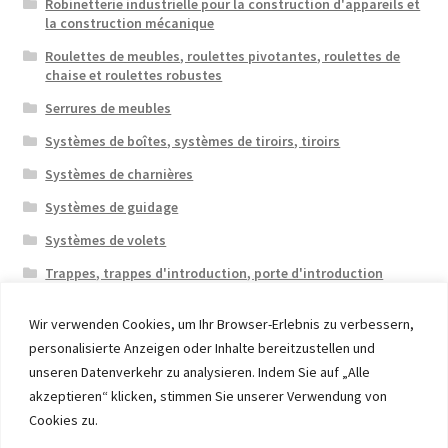
Robinetterie industrielle pour la construction d'appareils et
la construction mécanique
Roulettes de meubles, roulettes pivotantes, roulettes de
chaise et roulettes robustes
Serrures de meubles
Systèmes de boîtes, systèmes de tiroirs, tiroirs
Systèmes de charnières
Systèmes de guidage
Systèmes de volets
Trappes, trappes d'introduction, porte d'introduction
Wir verwenden Cookies, um Ihr Browser-Erlebnis zu verbessern,
personalisierte Anzeigen oder Inhalte bereitzustellen und
unseren Datenverkehr zu analysieren. Indem Sie auf „Alle
akzeptieren“ klicken, stimmen Sie unserer Verwendung von
© 2026 Eruon Trade UG, Germany, member of the ERUON
Cookies zu.
Group. High quality Furniture Fittings and Components