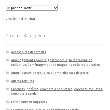
variatio
Les
option
Voici le seul résultat
peuven
être
choisie
Produkt-Kategorien
sur
la
Accessoires décoratifs
page
du
Aménagements pour la gastronomie, la restauration
collective, l’aménagement de magasins et la restauration
produit
Amortisseurs de meubles et amortisseurs de porte
Autres ferrures
Crochets, patères, crochets à serviettes, crochets robustes,
crochets à corde
Fermetures et supports
Ferrures de meubles et de bâtiments en bois