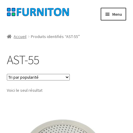
Aller
Aller
Menu
à
au
la
contenu
Mon compte
navigation
Accueil
Produits identifiés “AST-55”
Nos partenaires
AST-55
Protection des données
Droit de rétractation
Voici le seul résultat
Contact
Mentions légales
CONDITIONS GÉNÉRALES DE VENTE