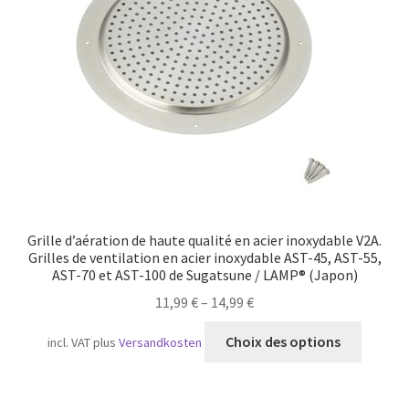
Transport maritime
Grille d’aération de haute qualité en acier inoxydable V2A.
Grilles de ventilation en acier inoxydable AST-45, AST-55,
AST-70 et AST-100 de Sugatsune / LAMP® (Japon)
11,99
€
–
14,99
€
Ce
Choix des options
incl. VAT
plus
Versandkosten
produit
a
plusieu