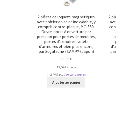
2 pièces de loquets magnétiques
2 p
avec boîtier en acier inoxydable, y
ave
compris contre-plaque, MC-S60.
con
Ouvre-porte à ouverture par
pression pour portes de meubles,
o
portes d’armoires, volets
d’armoires et bien plus encore,
d’
par Sugatsune / LAMP® (Japon)
pa
23,99
€
12,00
€
/
pièce
incl. VAT
plus
Versandkosten
Ajouter au panier