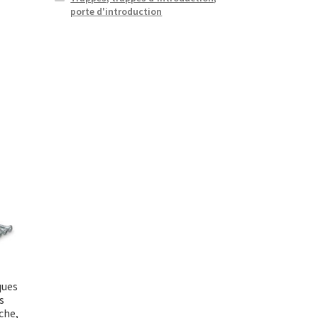
porte d'introduction
ques
s
che,