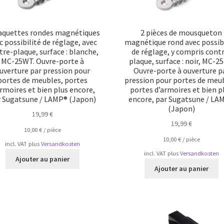
laquettes rondes magnétiques
2 pièces de mousqueton
c possibilité de réglage, avec
magnétique rond avec possibi
tre-plaque, surface : blanche,
de réglage, y compris cont
MC-25WT. Ouvre-porte à
plaque, surface : noir, MC-2
uverture par pression pour
Ouvre-porte à ouverture p
portes de meubles, portes
pression pour portes de meu
armoires et bien plus encore,
portes d’armoires et bien p
r Sugatsune / LAMP® (Japon)
encore, par Sugatsune / LA
(Japon)
19,99
€
19,99
€
10,00
€
/
pièce
10,00
€
/
pièce
incl. VAT
plus
Versandkosten
incl. VAT
plus
Versandkosten
Ajouter au panier
Ajouter au panier