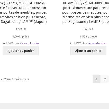
 (1-1/2″), ML-80BL. Ouvre-
38 mm (1-1/2″), ML-80W. Ou
rte à ouverture par pression
porte à ouverture par press
r portes de meubles, portes
pour portes de meubles, po
armoires et bien plus encore,
d’armoires et bien plus enco
r Sugatsune / LAMP® (Japon)
par Sugatsune / LAMP® (Jap
17,99
€
16,99
€
9,00
€
/
pièce
8,50
€
/
pièce
incl. VAT
plus
Versandkosten
incl. VAT
plus
Versandkosten
Ajouter au panier
Ajouter au panier
Trié
1–12 sur 15 résultats
1
2
par
popularité