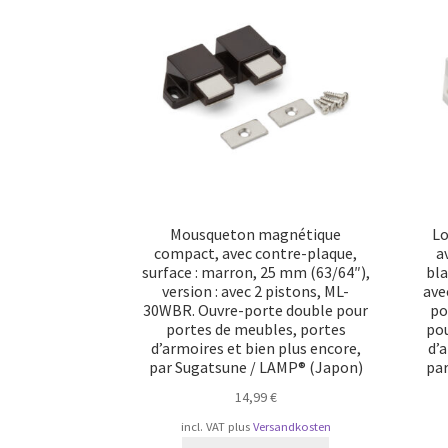
Mousqueton magnétique
Lo
compact, avec contre-plaque,
a
surface : marron, 25 mm (63/64″),
bla
version : avec 2 pistons, ML-
ave
30WBR. Ouvre-porte double pour
po
portes de meubles, portes
pou
d’armoires et bien plus encore,
d’
par Sugatsune / LAMP® (Japon)
pa
14,99
€
incl. VAT
plus
Versandkosten