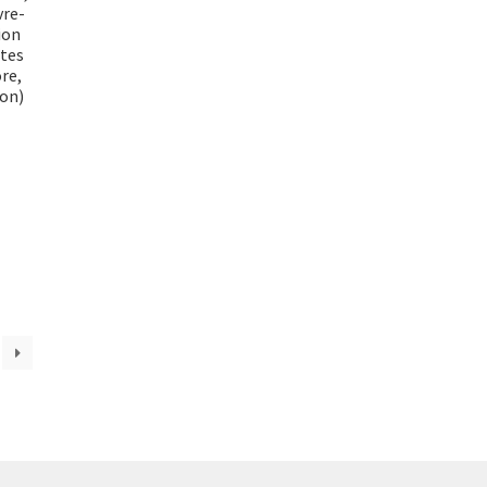
vre-
ion
rtes
re,
on)