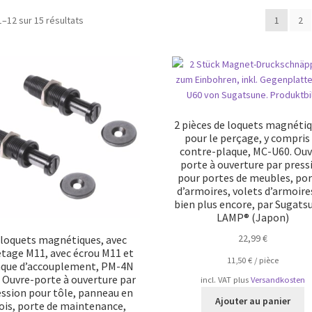
Trié
1–12 sur 15 résultats
1
2
par
popularité
2 pièces de loquets magnétiq
pour le perçage, y compris 
contre-plaque, MC-U60. Ouv
porte à ouverture par press
pour portes de meubles, po
d’armoires, volets d’armoire
bien plus encore, par Sugats
LAMP® (Japon)
22,99
€
 loquets magnétiques, avec
etage M11, avec écrou M11 et
11,50
€
/
pièce
aque d’accouplement, PM-4N
 Ouvre-porte à ouverture par
incl. VAT
plus
Versandkosten
ession pour tôle, panneau en
Ajouter au panier
ois, porte de maintenance,