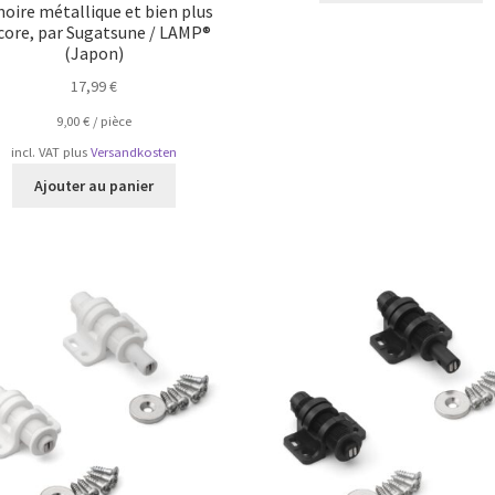
oire métallique et bien plus
core, par Sugatsune / LAMP®
(Japon)
17,99
€
9,00
€
/
pièce
incl. VAT
plus
Versandkosten
Ajouter au panier