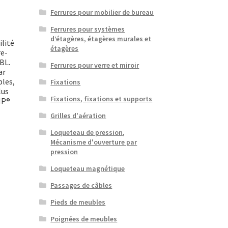
Ferrures pour mobilier de bureau
Ferrures pour systèmes
d’étagères, étagères murales et
lité
étagères
re-
5BL.
Ferrures pour verre et miroir
ar
bles,
Fixations
lus
Fixations, fixations et supports
MP®
Grilles d'aération
Loqueteau de pression,
Mécanisme d'ouverture par
pression
Loqueteau magnétique
Passages de câbles
Pieds de meubles
Poignées de meubles