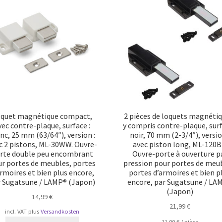
quet magnétique compact,
2 pièces de loquets magnétiq
vec contre-plaque, surface :
y compris contre-plaque, surf
nc, 25 mm (63/64″), version :
noir, 70 mm (2-3/4″), versio
c 2 pistons, ML-30WW. Ouvre-
avec piston long, ML-120B
rte double peu encombrant
Ouvre-porte à ouverture p
r portes de meubles, portes
pression pour portes de meu
armoires et bien plus encore,
portes d’armoires et bien p
r Sugatsune / LAMP® (Japon)
encore, par Sugatsune / LA
(Japon)
14,99
€
21,99
€
incl. VAT
plus
Versandkosten
11,00
€
/
pièce