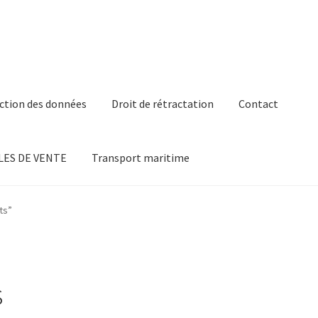
ction des données
Droit de rétractation
Contact
ES DE VENTE
Transport maritime
ts”
s