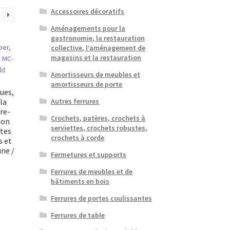
Accessoires décoratifs
Aménagements pour la
gastronomie, la restauration
collective, l’aménagement de
magasins et la restauration
Amortisseurs de meubles et
amortisseurs de porte
ues,
la
Autres ferrures
re-
Crochets, patères, crochets à
ion
serviettes, crochets robustes,
rtes
crochets à corde
s et
une /
Fermetures et supports
Ferrures de meubles et de
bâtiments en bois
Ferrures de portes coulissantes
Ferrures de table