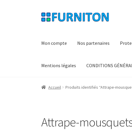
Aller
Aller
à
au
la
contenu
navigation
Mon compte
Nos partenaires
Prote
Mentions légales
CONDITIONS GÉNÉRAL
Accueil
Produits identifiés “Attrape-mousque
Attrape-mousquet