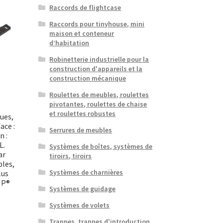
Raccords de flightcase
Raccords pour tinyhouse, mini
maison et conteneur
d’habitation
Robinetterie industrielle pour la
construction d'appareils et la
construction mécanique
Roulettes de meubles, roulettes
pivotantes, roulettes de chaise
et roulettes robustes
ues,
ace :
Serrures de meubles
n :
L.
Systèmes de boîtes, systèmes de
ar
tiroirs, tiroirs
bles,
Systèmes de charnières
lus
MP®
Systèmes de guidage
Systèmes de volets
Trappes, trappes d'introduction,