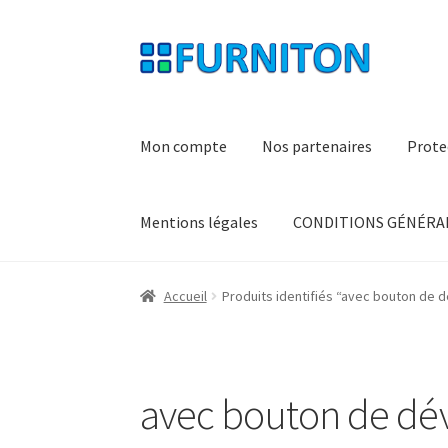
Aller
Aller
à
au
la
contenu
navigation
Mon compte
Nos partenaires
Prote
Mentions légales
CONDITIONS GÉNÉRAL
Accueil
Produits identifiés “avec bouton de d
avec bouton de dév