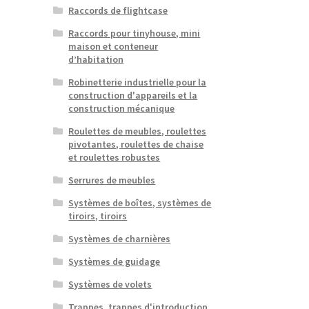
Raccords de flightcase
Raccords pour tinyhouse, mini
maison et conteneur
d’habitation
Robinetterie industrielle pour la
construction d'appareils et la
construction mécanique
Roulettes de meubles, roulettes
pivotantes, roulettes de chaise
et roulettes robustes
Serrures de meubles
Systèmes de boîtes, systèmes de
tiroirs, tiroirs
Systèmes de charnières
Systèmes de guidage
Systèmes de volets
Trappes, trappes d'introduction,