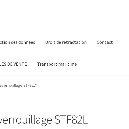
ction des données
Droit de rétractation
Contact
ES DE VENTE
Transport maritime
éverrouillage STF82L”
errouillage STF82L