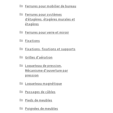
Ferrures pour mobilier de bureau
Ferrures pour systèmes
d’étagères, étagères murales et
étagères
Ferrures pour verre et miroir
Fixations
Fixations, fixations et supports
Grilles d'aération
Loqueteau de pression,
Mécanisme d'ouverture par
pression
Loqueteau magnétique
Passages de câbles
Pieds de meubles
Poignées de meubles