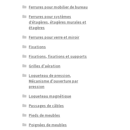
Ferrures pour mobilier de bureau
Ferrures pour systèmes
d’étagères, étagères murales et
étagères
Ferrures pour verre et miroir
Fixations
Fixations, fixations et supports
Grilles d'aération
Loqueteau de pression,
Mécanisme d'ouverture par
pression
Loqueteau magnétique
Passages de câbles
Pieds de meubles
Poignées de meubles