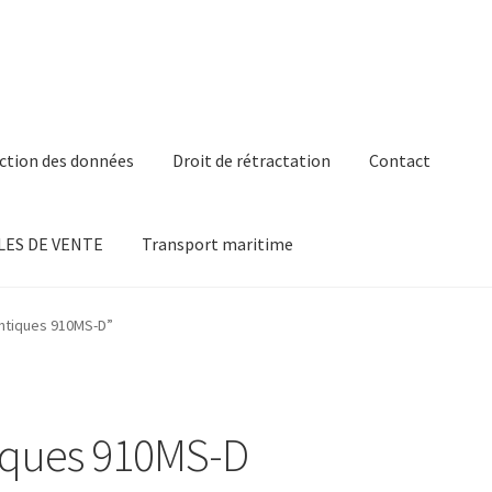
ction des données
Droit de rétractation
Contact
ES DE VENTE
Transport maritime
entiques 910MS-D”
tiques 910MS-D