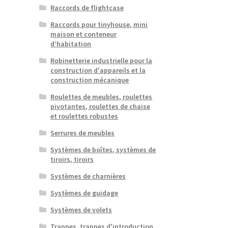
Raccords de flightcase
Raccords pour tinyhouse, mini
maison et conteneur
d’habitation
Robinetterie industrielle pour la
construction d'appareils et la
construction mécanique
Roulettes de meubles, roulettes
pivotantes, roulettes de chaise
et roulettes robustes
Serrures de meubles
Systèmes de boîtes, systèmes de
tiroirs, tiroirs
Systèmes de charnières
Systèmes de guidage
Systèmes de volets
Trappes, trappes d'introduction,