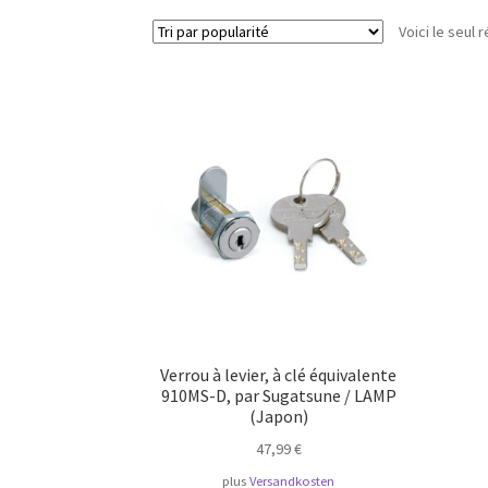
Voici le seul r
Verrou à levier, à clé équivalente
910MS-D, par Sugatsune / LAMP
(Japon)
47,99
€
plus
Versandkosten