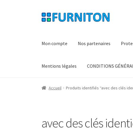
Aller
Aller
à
au
la
contenu
navigation
Mon compte
Nos partenaires
Prote
Mentions légales
CONDITIONS GÉNÉRAL
Accueil
Produits identifiés “avec des clés id
avec des clés iden