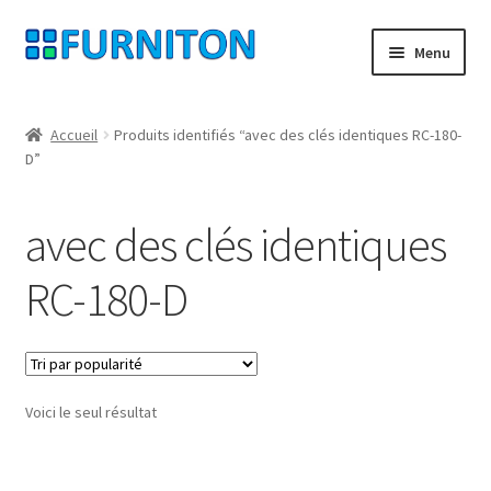
Aller
Aller
Menu
à
au
la
contenu
Mon compte
navigation
Accueil
Produits identifiés “avec des clés identiques RC-180-
D”
Nos partenaires
Protection des données
avec des clés identiques
Droit de rétractation
RC-180-D
Contact
Mentions légales
Voici le seul résultat
CONDITIONS GÉNÉRALES DE VENTE