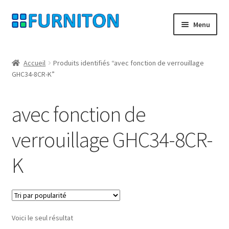
Aller
Aller
Menu
à
au
la
contenu
Mon compte
navigation
Accueil
Produits identifiés “avec fonction de verrouillage
GHC34-8CR-K”
Nos partenaires
Protection des données
avec fonction de
Droit de rétractation
verrouillage GHC34-8CR-
K
Contact
Mentions légales
CONDITIONS GÉNÉRALES DE VENTE
Voici le seul résultat