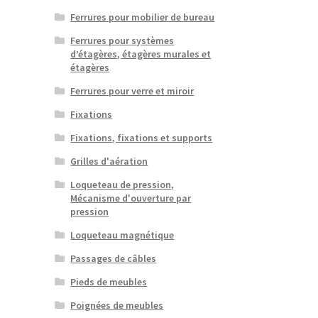
Ferrures pour mobilier de bureau
Ferrures pour systèmes
d’étagères, étagères murales et
étagères
Ferrures pour verre et miroir
Fixations
Fixations, fixations et supports
Grilles d'aération
Loqueteau de pression,
Mécanisme d'ouverture par
pression
Loqueteau magnétique
Passages de câbles
Pieds de meubles
Poignées de meubles