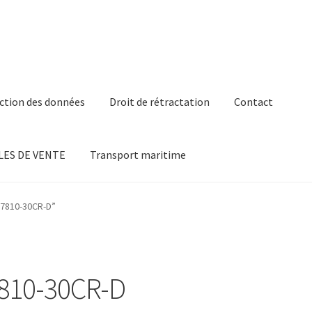
ction des données
Droit de rétractation
Contact
ES DE VENTE
Transport maritime
é 7810-30CR-D”
7810-30CR-D