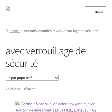
Aller
Aller
Menu
à
au
la
contenu
Mon compte
navigation
Accueil
Produits identifiés “avec verrouillage de sécurité”
Nos partenaires
avec verrouillage de
Protection des données
sécurité
Droit de rétractation
Contact
Voici le seul résultat
Mentions légales
CONDITIONS GÉNÉRALES DE VENTE