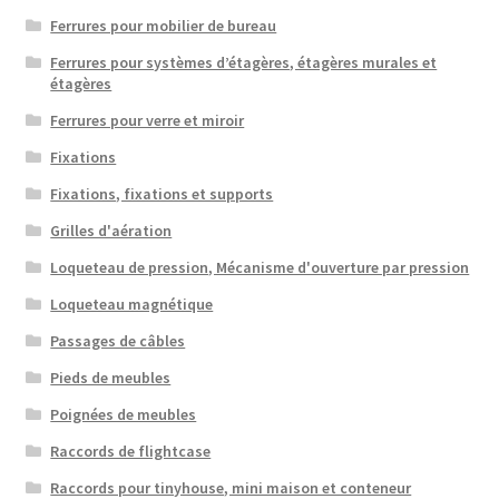
Ferrures pour mobilier de bureau
Ferrures pour systèmes d’étagères, étagères murales et
étagères
Ferrures pour verre et miroir
Fixations
Fixations, fixations et supports
Grilles d'aération
Loqueteau de pression, Mécanisme d'ouverture par pression
Loqueteau magnétique
Passages de câbles
Pieds de meubles
Poignées de meubles
Raccords de flightcase
Raccords pour tinyhouse, mini maison et conteneur