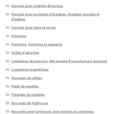
Ferrures pour mobilier de bureau
Ferrures pour systèmes d’étagères, étagères murales et
étagères
Ferrures pour verre et miroir
Fixations
Fixations, fixations et supports
Grilles d'aération
Loqueteau de pression, Mécanisme d'ouverture par pression
Loqueteau magnétique
Passages de câbles
Pieds de meubles
Poignées de meubles
Raccords de flightcase
Raccords pour tinyhouse, mini maison et conteneur