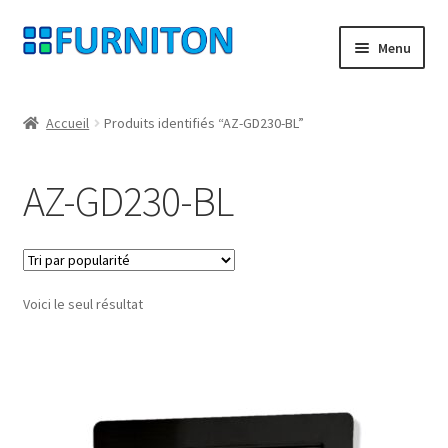
Aller
Aller
Menu
à
au
la
contenu
Mon compte
navigation
Accueil
Produits identifiés “AZ-GD230-BL”
Nos partenaires
AZ-GD230-BL
Protection des données
Droit de rétractation
Voici le seul résultat
Contact
Mentions légales
CONDITIONS GÉNÉRALES DE VENTE