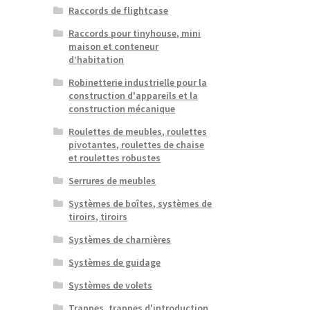
Raccords de flightcase
Raccords pour tinyhouse, mini
maison et conteneur
d’habitation
Robinetterie industrielle pour la
construction d'appareils et la
construction mécanique
Roulettes de meubles, roulettes
pivotantes, roulettes de chaise
et roulettes robustes
Serrures de meubles
Systèmes de boîtes, systèmes de
tiroirs, tiroirs
Systèmes de charnières
Systèmes de guidage
Systèmes de volets
Trappes, trappes d'introduction,