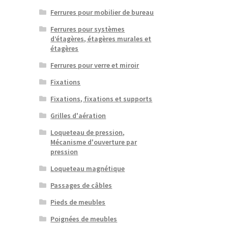
Ferrures pour mobilier de bureau
Ferrures pour systèmes
d’étagères, étagères murales et
étagères
Ferrures pour verre et miroir
Fixations
Fixations, fixations et supports
Grilles d'aération
Loqueteau de pression,
Mécanisme d'ouverture par
pression
Loqueteau magnétique
Passages de câbles
Pieds de meubles
Poignées de meubles