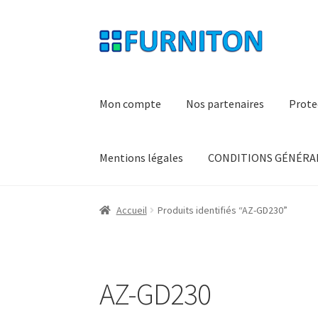
Aller
Aller
à
au
la
contenu
navigation
Mon compte
Nos partenaires
Prote
Mentions légales
CONDITIONS GÉNÉRAL
Accueil
Produits identifiés “AZ-GD230”
AZ-GD230